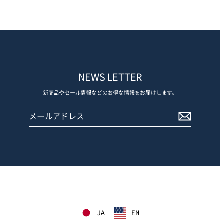
NEWS LETTER
新商品やセール情報などのお得な情報をお届けします。
メ
登
ー
録
ル
す
ア
る
ド
レ
ス
JA
EN