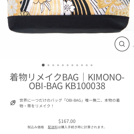
閉
じ
る
着物リメイクBAG｜KIMONO-
OBI-BAG KB100038
世界に一つだけのバッグ「OBI-BAG」唯一無二、本物の着
物・帯をリメイク！
$167.00
通
税込み価格
配送料
は購入手続き時に計算されます。
常