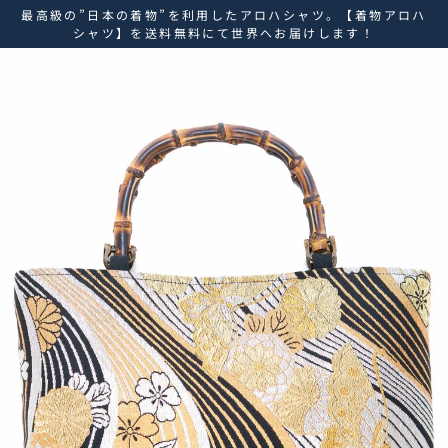
ス
最高級の”日本の着物”を利用したアロハシャツ。【着物アロハ
キ
シャツ】を送料無料にて世界へお届けします！
ッ
プ
し
て
コ
ン
テ
ン
ツ
に
移
動
す
る