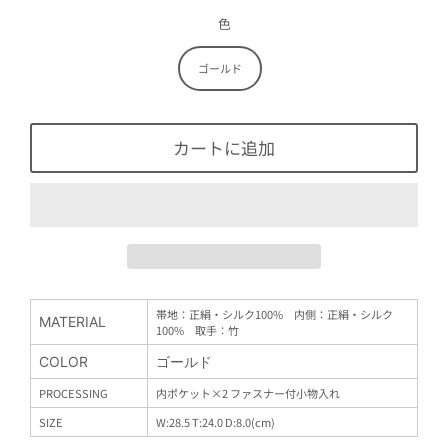
価
格
色
ゴールド
カートに追加
帯地：正絹・シルク100% 内側：
正絹・シルク
MATERIAL
100% 取手：竹
COLOR
ゴールド
PROCESSING
内ポケット×2 ファスナー付小物入れ
SIZE
W:28.5 T:24.0 D:8.0(cm)