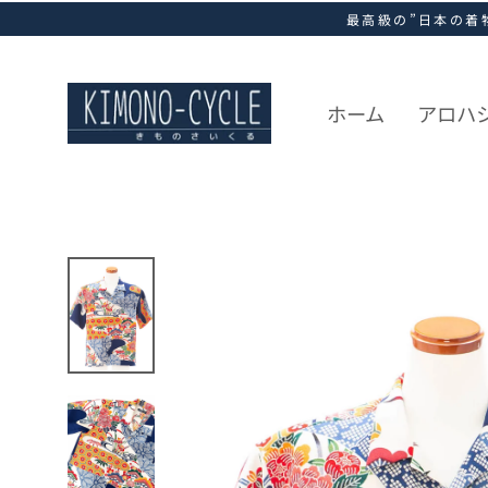
ス
最高級の”日本の着
キ
ッ
プ
し
ホーム
アロハ
て
コ
ン
テ
ン
ツ
に
移
動
す
る