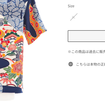
価
Size
格
XL
※この商品は過去に販
こちらは本物の正