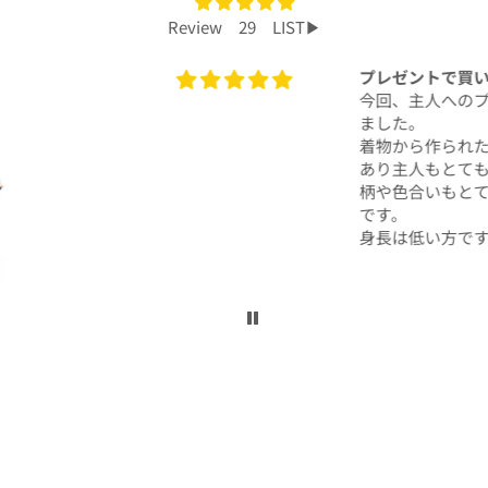
Review 29 LIST▶︎
プレゼントで買いました！
今回、主人へのプレゼントで購入させて頂き
ました。
着物から作られたアロハシャツで、特別感も
あり主人もとても喜んでくれて大満足です！
柄や色合いもとても良く、着心地も良かった
です。
身長は低い方ですが幅や丈もぴったりで良か
ったです！
こんなに喜んでくれるなら、毎年のプレゼン
トにしてコレクションを増やしていくのも楽
しいかなと思いました。
ぜひまた購入したいです！本当にありがとう
ございました！