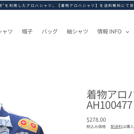
物”を利用したアロハシャツ。【着物アロハシャツ】を送料無料にて
シャツ
帽子
バッグ
紬シャツ
情報 INFO
着物アロ
AH100477
$278.00
通
税込み価格
配送料
は購入
常