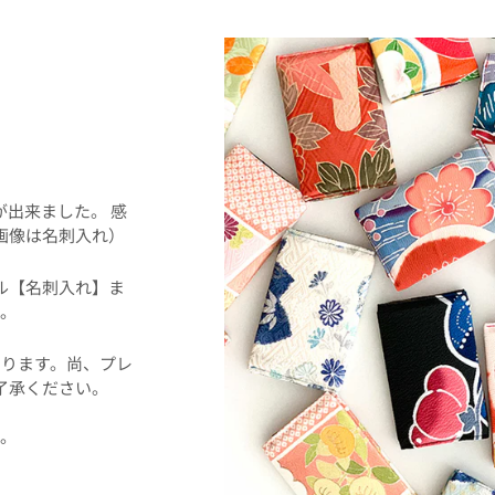
！
事が出来ました。 感
画像は名刺入れ）
ル【名刺入れ】ま
。
ります。尚、プレ
了承ください。
た。