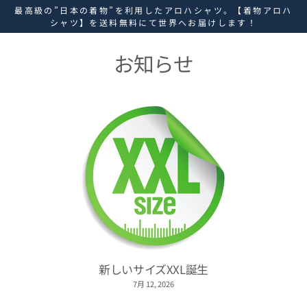
ス
最高級の”日本の着物”を利用したアロハシャツ。【着物アロハ
キ
シャツ】を送料無料にて世界へお届けします！
ッ
プ
お知らせ
し
て
コ
ン
テ
ン
ツ
に
移
動
す
る
新しいサイズXXL誕生
7月 12, 2026