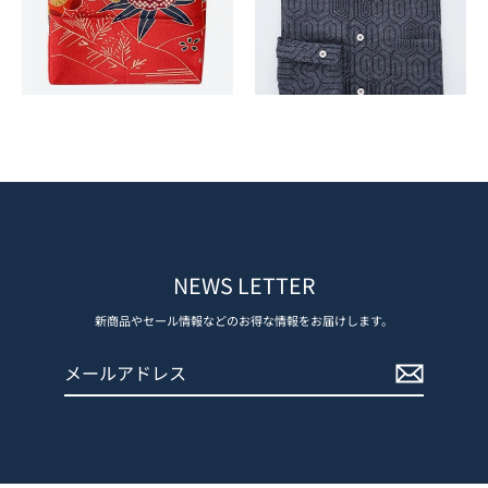
NEWS LETTER
新商品やセール情報などのお得な情報をお届けします。
メ
登
ー
録
ル
す
ア
る
ド
レ
ス