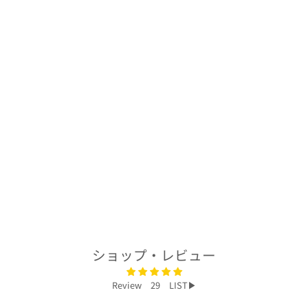
着物アロハシャツ
「流れ舞う扇B」
AH100471
$278.00
ショップ・レビュー
Review 29 LIST▶︎