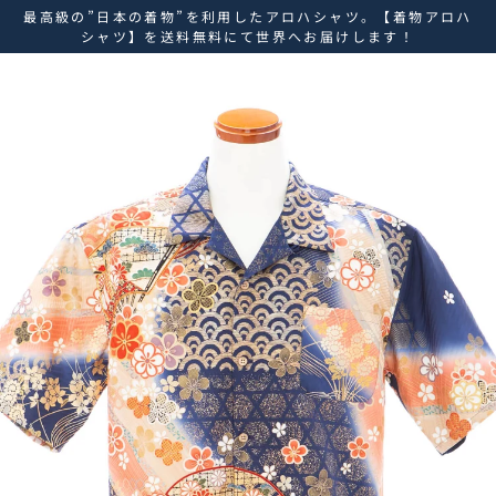
ス
最高級の”日本の着物”を利用したアロハシャツ。【着物アロハ
キ
シャツ】を送料無料にて世界へお届けします！
ッ
プ
し
て
コ
ン
テ
ン
ツ
に
移
動
す
る