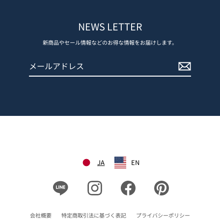
NEWS LETTER
新商品やセール情報などのお得な情報をお届けします。
メ
登
ー
録
ル
す
ア
る
ド
レ
ス
JA
EN
Line
Instagram
Facebook
Pinterest
会社概要
特定商取引法に基づく表記
プライバシーポリシー