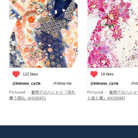
122 likes
18 likes
@kimono_cycle
♪Follow me
@kimono_cycle
♪Follo
Pictured —
着物アロハシャツ「流れ
Pictured —
着物アロハシャ
舞う扇B」AH100471
と桜と蝶」AH100487