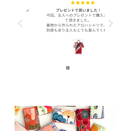
with your
プレゼントで買いました！
いつも
今回、主人へのプレゼントで購入させ
昨年より継
て頂きました。
客様より、
着物から作られたアロハシャツで、特
したのでご
別感もあり主人もとても喜んでくれて
本当に沢山
大満足です！
お買い上げ
柄や色合いもとても良く、着心地も良
かったです。
この写真を
身長は低い方ですが幅や丈もぴったり
で良かったです！
今後とも
こんなに喜んでくれるなら、毎年のプ
レゼントにしてコレクションを増やし
ていくのも楽しいかなと思いました。
ぜひまた購入したいです！本当にあり
がとうございました！