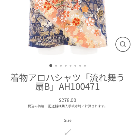
閉
じ
る
着物アロハシャツ「流れ舞う
扇B」AH100471
$278.00
通
税込み価格
配送料
は購入手続き時に計算されます。
常
価
格
Size
XL