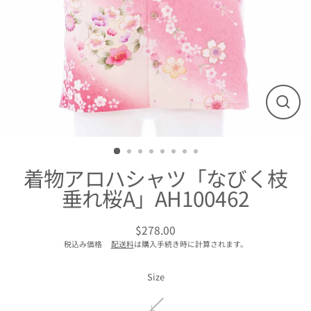
閉
じ
る
着物アロハシャツ「なびく枝
垂れ桜A」AH100462
$278.00
通
税込み価格
配送料
は購入手続き時に計算されます。
常
価
格
Size
L