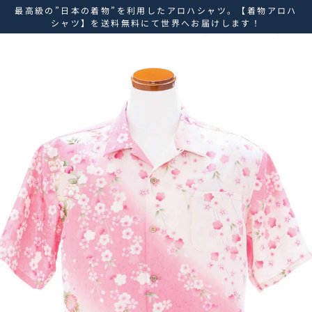
ス
最高級の”日本の着物”を利用したアロハシャツ。【着物アロハ
キ
シャツ】を送料無料にて世界へお届けします！
ッ
プ
し
て
コ
ン
テ
ン
ツ
に
移
動
す
る