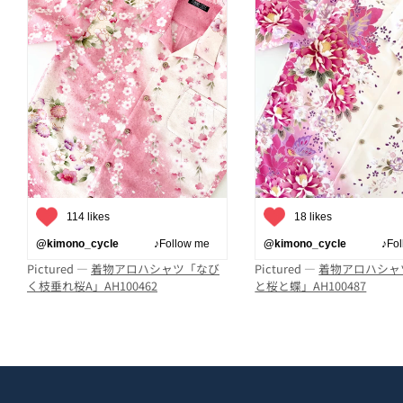
114 likes
18 likes
@kimono_cycle
♪Follow me
@kimono_cycle
♪Follo
Pictured —
着物アロハシャツ「なび
Pictured —
着物アロハシャ
く枝垂れ桜A」AH100462
と桜と蝶」AH100487