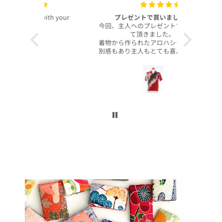
with your
プレゼントで買いました！
いつも
今回、主人へのプレゼントで購入させ
昨年より継
て頂きました。
客様より、
着物から作られたアロハシャツで、特
したのでご
別感もあり主人もとても喜んでくれて
本当に沢山
大満足です！
お買い上げ
柄や色合いもとても良く、着心地も良
かったです。
この写真を
身長は低い方ですが幅や丈もぴったり
で良かったです！
今後とも
こんなに喜んでくれるなら、毎年のプ
レゼントにしてコレクションを増やし
ていくのも楽しいかなと思いました。
ぜひまた購入したいです！本当にあり
がとうございました！