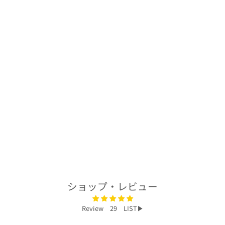
着物アロハシャツ
「なびく枝垂れ桜
A」AH100462
$278.00
ショップ・レビュー
Review 29 LIST▶︎