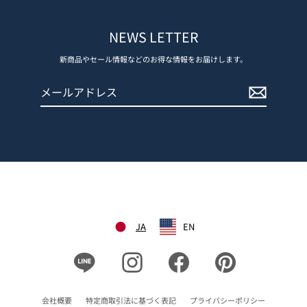
NEWS LETTER
新商品やセール情報などのお得な情報をお届けします。
メ
登
ー
録
ル
す
ア
る
ド
レ
ス
JA
EN
Line
Instagram
Facebook
Pinterest
会社概要
特定商取引法に基づく表記
プライバシーポリシー