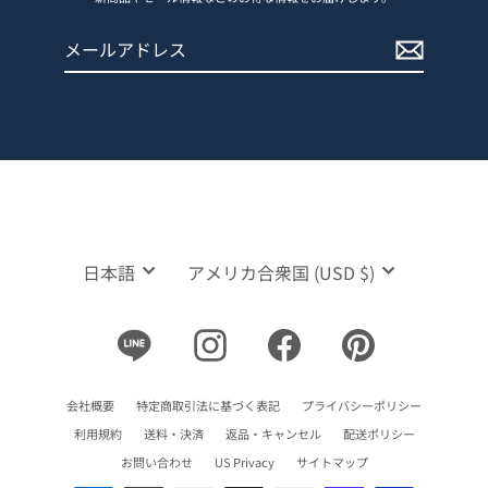
メ
登
ー
録
ル
す
ア
る
ド
レ
ス
言
通
日本語
アメリカ合衆国 (USD $)
語
貨
Line
Instagram
Facebook
Pinterest
会社概要
特定商取引法に基づく表記
プライバシーポリシー
利用規約
送料・決済
返品・キャンセル
配送ポリシー
お問い合わせ
US Privacy
サイトマップ