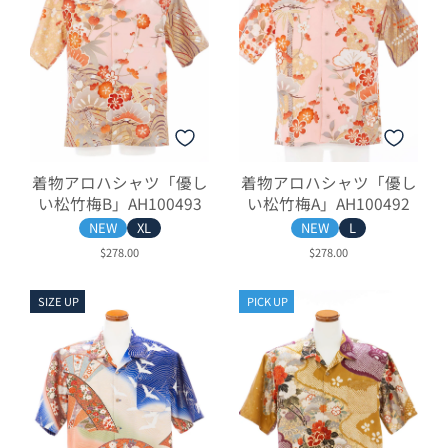
着物アロハシャツ「優し
着物アロハシャツ「優し
い松竹梅B」AH100493
い松竹梅A」AH100492
NEW
XL
NEW
L
$278.00
$278.00
SIZE UP
PICK UP