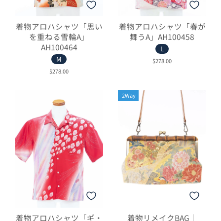
着物アロハシャツ「思い
着物アロハシャツ「春が
を重ねる雪輪A」
舞うA」AH100458
AH100464
L
M
$278.00
$278.00
2Way
着物アロハシャツ「ギ・
着物リメイクBAG｜