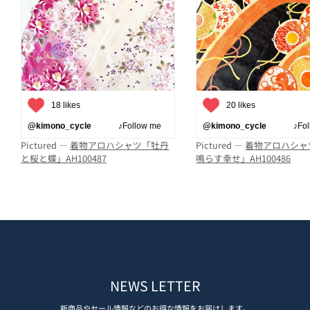
18 likes
20 likes
@kimono_cycle
♪Follow me
@kimono_cycle
♪Follo
Pictured —
着物アロハシャツ「牡丹
Pictured —
着物アロハシャ
と桜と蝶」AH100487
鳴らす幸せ」AH100486
NEWS LETTER
新商品やセール情報などのお得な情報をお届けします。