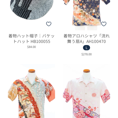
着物ハット帽子｜バケッ
着物アロハシャツ「流れ
トハット HB100055
舞う扇A」AH100470
$84.00
L
$278.00