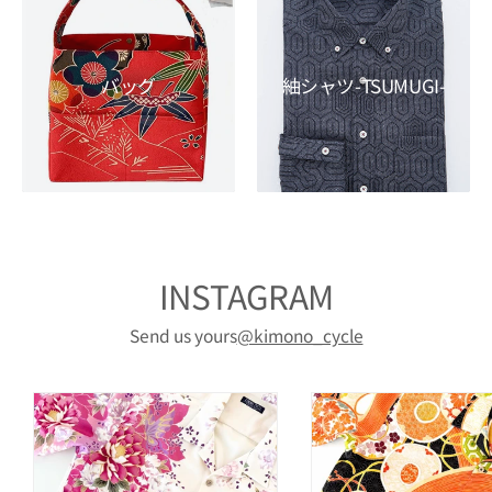
バッグ
紬シャツ-TSUMUGI-
INSTAGRAM
Send us yours
@kimono_cycle