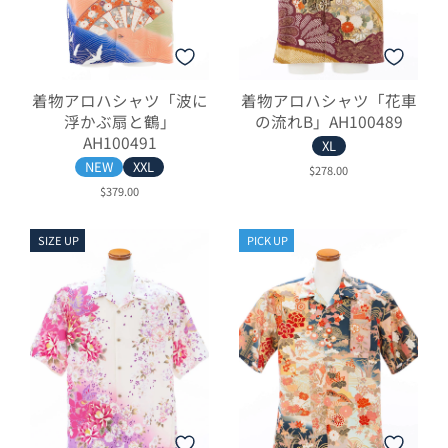
着物アロハシャツ「波に
着物アロハシャツ「花車
浮かぶ扇と鶴」
の流れB」AH100489
AH100491
XL
NEW
XXL
$278.00
$379.00
SIZE UP
PICK UP