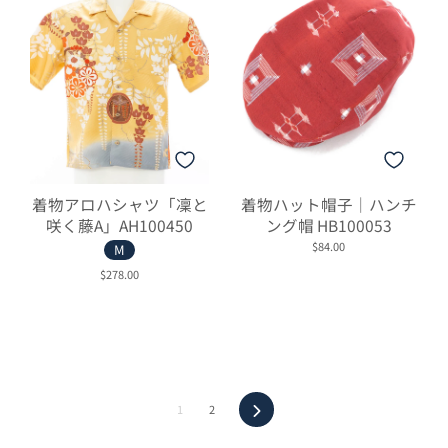
着物アロハシャツ「凜と
着物ハット帽子｜ハンチ
咲く藤A」AH100450
ング帽 HB100053
$84.00
M
$278.00
次
1
2