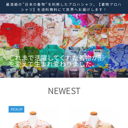
ス
最高級の”日本の着物”を利用したアロハシャツ。【着物アロハ
キ
シャツ】を送料無料にて世界へお届けします！
ッ
プ
し
て
コ
ン
テ
ン
これまで活躍してくれた着物が形
ツ
に
を変えて生まれ変わりました。
移
動
す
る
NEWEST
PICK UP