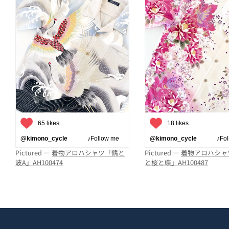
65 likes
18 likes
@kimono_cycle
♪Follow me
@kimono_cycle
♪Follo
Pictured —
着物アロハシャツ「鶴と
Pictured —
着物アロハシャ
波A」AH100474
と桜と蝶」AH100487