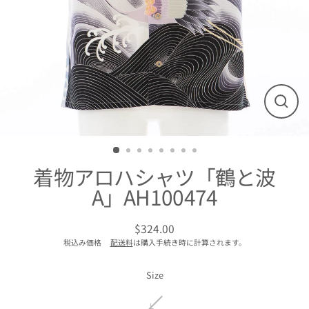
閉
じ
る
着物アロハシャツ「鶴と波
A」AH100474
$324.00
通
税込み価格
配送料
は購入手続き時に計算されます。
常
価
格
Size
L