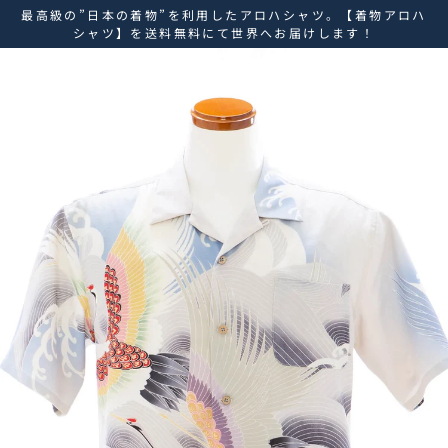
ス
最高級の”日本の着物”を利用したアロハシャツ。【着物アロハ
キ
シャツ】を送料無料にて世界へお届けします！
ッ
プ
し
て
コ
ン
テ
ン
ツ
に
移
動
す
る