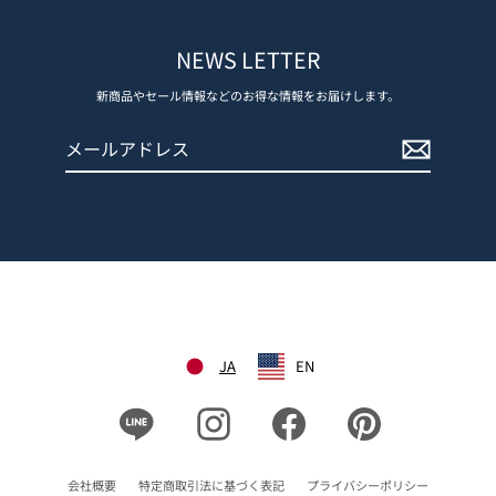
NEWS LETTER
新商品やセール情報などのお得な情報をお届けします。
メ
登
ー
録
ル
す
ア
る
ド
レ
ス
JA
EN
Line
Instagram
Facebook
Pinterest
会社概要
特定商取引法に基づく表記
プライバシーポリシー