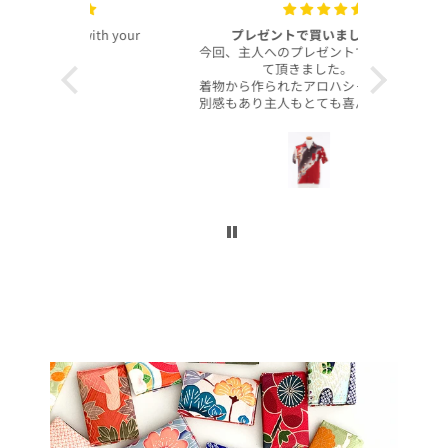
with your
プレゼントで買いました！
いつも
今回、主人へのプレゼントで購入させ
昨年より継
て頂きました。
客様より、
着物から作られたアロハシャツで、特
したのでご
別感もあり主人もとても喜んでくれて
本当に沢山
大満足です！
お買い上げ
柄や色合いもとても良く、着心地も良
かったです。
この写真を
身長は低い方ですが幅や丈もぴったり
で良かったです！
今後とも
こんなに喜んでくれるなら、毎年のプ
レゼントにしてコレクションを増やし
ていくのも楽しいかなと思いました。
ぜひまた購入したいです！本当にあり
がとうございました！