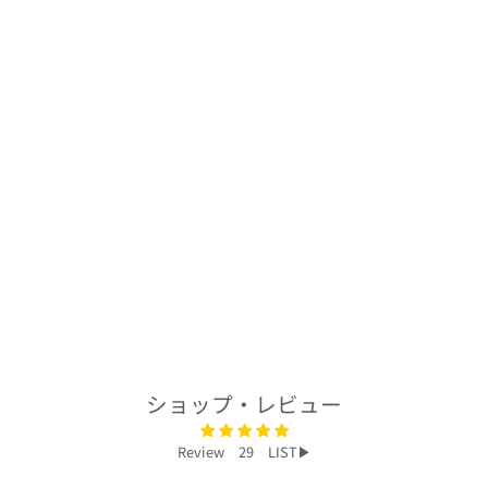
着物アロハシャツ
「鶴と波A」
AH100474
$324.00
ショップ・レビュー
Review 29 LIST▶︎