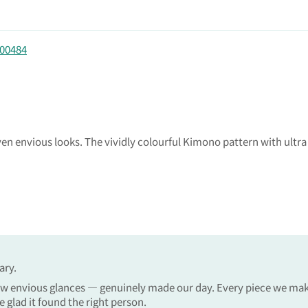
0484
n envious looks. The vividly colourful Kimono pattern with ultra s
：
ary.
w envious glances — genuinely made our day. Every piece we make 
e glad it found the right person.