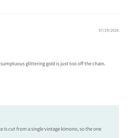
07/29/2026
umptuous glittering gold is just too off the chain.
is cut from a single vintage kimono, so the one