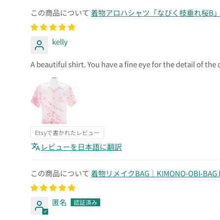
着物アロハシャツ「なびく枝垂れ桜B」AH
kelly
A beautiful shirt. You have a fine eye for the detail of the
Etsyで書かれたレビュー
レビューを日本語に翻訳
着物リメイクBAG｜KIMONO-OBI-BAG K
匿名