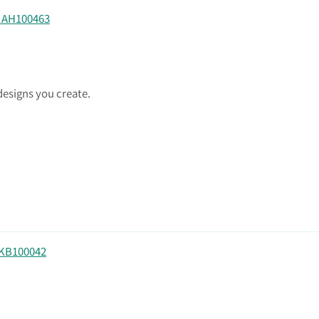
100463
 designs you create.
B100042