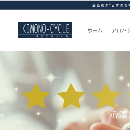
ス
最高級の”日本の着
キ
ッ
プ
し
ホーム
アロハ
て
コ
ン
テ
ン
ツ
に
移
動
す
る
心温