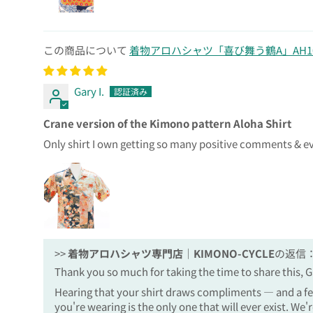
着物アロハシャツ「喜び舞う鶴A」AH10
Gary I.
Crane version of the Kimono pattern Aloha Shirt
Only shirt I own getting so many positive comments & eve
>>
着物アロハシャツ専門店｜KIMONO-CYCLE
の返信
Thank you so much for taking the time to share this, G
Hearing that your shirt draws compliments — and a fe
you're wearing is the only one that will ever exist. We'r