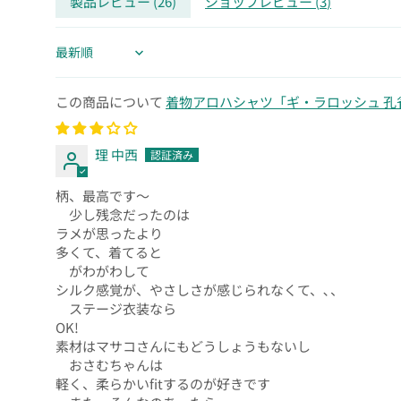
製品レビュー (
26
)
ショップレビュー (
3
)
Sort by
着物アロハシャツ「ギ・ラロッシュ 孔雀B
理 中西
柄、最高です〜
少し残念だったのは
ラメが思ったより
多くて、着てると
がわがわして
シルク感覚が、やさしさが感じられなくて、､、
ステージ衣装なら
OK!
素材はマサコさんにもどうしょうもないし
おさむちゃんは
軽く、柔らかいfitするのが好きです