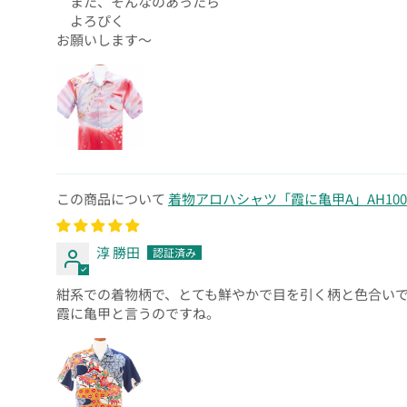
また、そんなのあったら
よろぴく
お願いします〜
着物アロハシャツ「霞に亀甲A」AH1004
淳 勝田
紺系での着物柄で、とても鮮やかで目を引く柄と色合い
霞に亀甲と言うのですね。