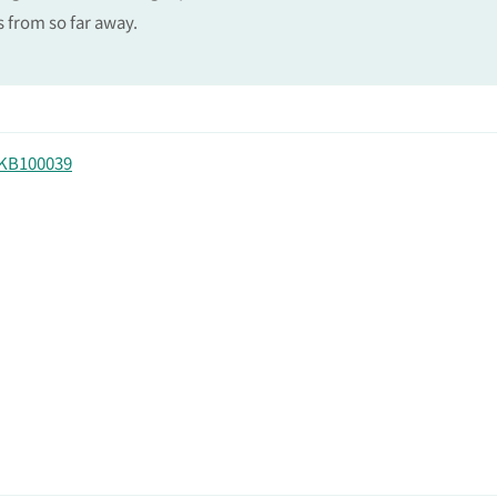
s from so far away.
B100039