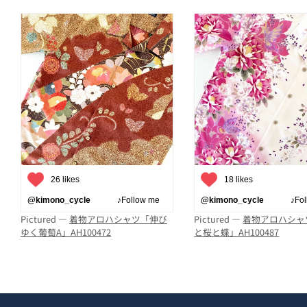
26 likes
18 likes
@kimono_cycle
♪Follow me
@kimono_cycle
♪Follo
Pictured —
着物アロハシャツ「伸び
Pictured —
着物アロハシャ
ゆく葡萄A」AH100472
と桜と蝶」AH100487