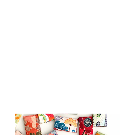
PICK UP
着物アロハシャツ
「伸びゆく葡萄
A」AH100472
L
$278.00