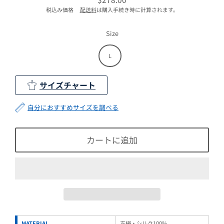
通
税込み価格
配送料
は購入手続き時に計算されます。
常
価
格
Size
L
サイズチャート
自分におすすめサイズを調べる
カートに追加
MATERIAL
正絹・シルク100%