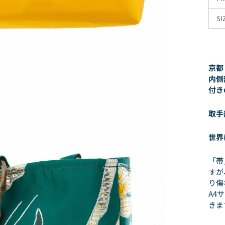
SI
京都
内側
付き
取手
世界
「帯
すが
り傷
A4
きま