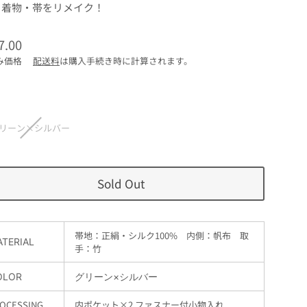
着物・帯をリメイク！
7.00
み価格
配送料
は購入手続き時に計算されます。
リーン×シルバー
Sold Out
帯地：正絹・シルク100% 内側：帆布 取
TERIAL
手：竹
OLOR
グリーン×シルバー
OCESSING
内ポケット×2 ファスナー付小物入れ