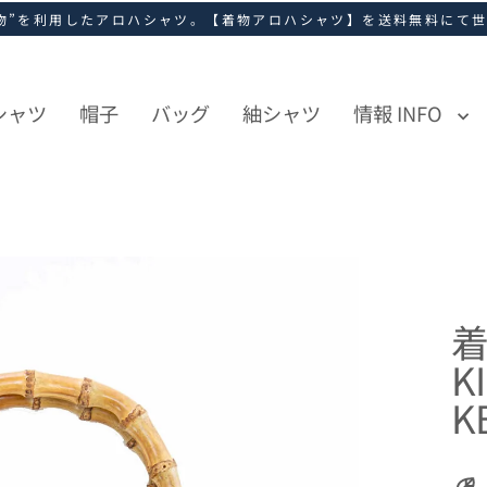
物”を利用したアロハシャツ。【着物アロハシャツ】を送料無料にて
シャツ
帽子
バッグ
紬シャツ
情報 INFO
着
K
K