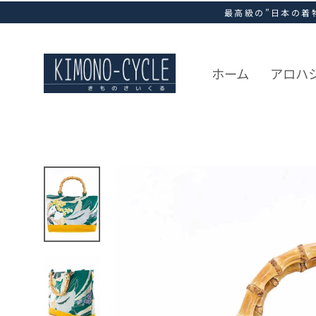
ス
最高級の”日本の着
キ
ッ
プ
し
ホーム
アロハ
て
コ
ン
テ
ン
ツ
に
移
動
す
る