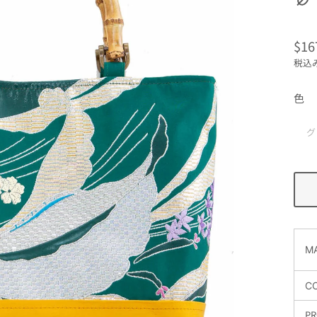
$16
通
税込
常
価
色
格
グ
MA
C
PR