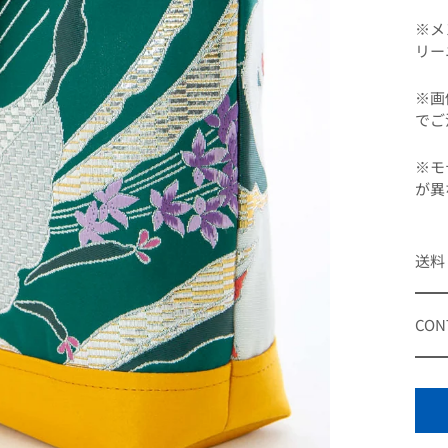
※メ
リー
※画
でご
※モ
が異
送料
CON