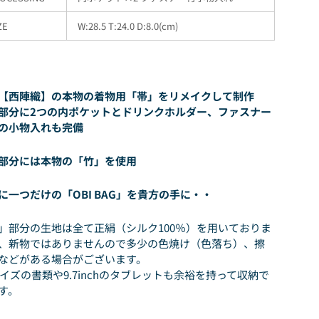
ZE
W:28.5 T:24.0 D:8.0(cm)
【西陣織】の本物の着物用「帯」をリメイクして制作
部分に2つの内ポケットとドリンクホルダー、ファスナー
の小物入れも完備
部分には本物の「竹」を使用
に一つだけの「OBI BAG」を貴方の手に・・
」部分の生地は全て正絹（シルク100％）を用いておりま
、新物ではありませんので多少の色焼け（色落ち）、擦
などがある場合がございます。
サイズの書類や9.7inchのタブレットも余裕を持って収納で
す。