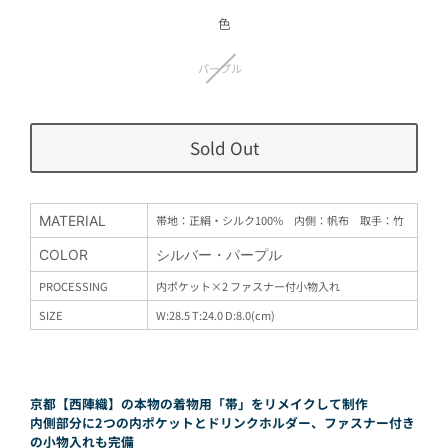
価
格
色
パープル
Sold Out
MATERIAL
帯地：正絹・シルク100% 内側：帆布 取手：竹
COLOR
シルバー・パープル
PROCESSING
内ポケット×2 ファスナー付小物入れ
SIZE
W:28.5 T:24.0 D:8.0(cm)
京都【西陣織】の本物の着物用「帯」をリメイクして制作
内側部分に2つの内ポケットとドリンクホルダー、ファスナー付き
の小物入れも完備