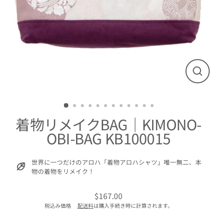
閉
じ
る
着物リメイクBAG｜KIMONO-
OBI-BAG KB100015
世界に一つだけのアロハ「着物アロハシャツ」唯一無二、本
物の着物をリメイク！
$167.00
通
税込み価格
配送料
は購入手続き時に計算されます。
常