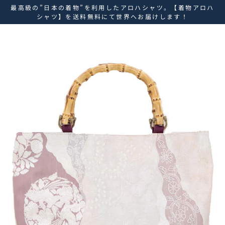
ス
最高級の”日本の着物”を利用したアロハシャツ。【着物アロハ
キ
シャツ】を送料無料にて世界へお届けします！
ッ
プ
し
て
コ
ン
テ
ン
ツ
に
移
動
す
る