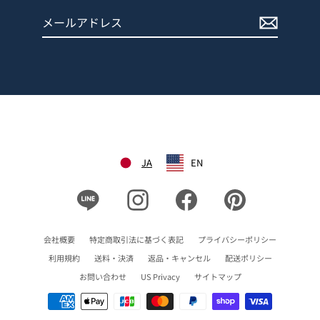
メ
登
ー
録
ル
す
ア
る
ド
レ
ス
JA
EN
Line
Instagram
Facebook
Pinterest
会社概要
特定商取引法に基づく表記
プライバシーポリシー
利用規約
送料・決済
返品・キャンセル
配送ポリシー
お問い合わせ
US Privacy
サイトマップ