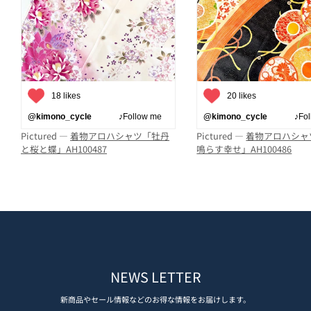
18 likes
20 likes
@kimono_cycle
♪Follow me
@kimono_cycle
♪Follo
Pictured —
着物アロハシャツ「牡丹
Pictured —
着物アロハシャ
と桜と蝶」AH100487
鳴らす幸せ」AH100486
NEWS LETTER
新商品やセール情報などのお得な情報をお届けします。