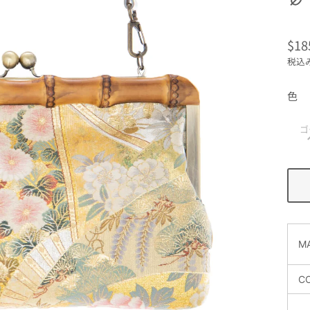
$18
通
税込
常
価
色
格
ゴ
MA
C