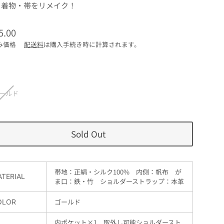
着物・帯をリメイク！
5.00
み価格
配送料
は購入手続き時に計算されます。
ールド
Sold Out
帯地：正絹・シルク100% 内側：
帆布 が
TERIAL
ま口：鉄・竹 ショルダーストラップ：本革
ゴールド
OLOR
内ポケット×1 取外し可能ショルダースト