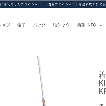
物”を利用したアロハシャツ。【着物アロハシャツ】を送料無料にて
シャツ
帽子
バッグ
紬シャツ
情報 INFO
着
K
K