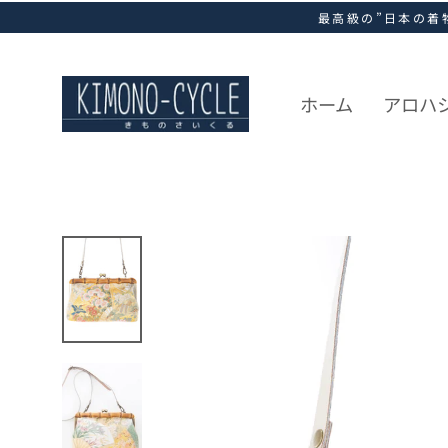
ス
最高級の”日本の着
キ
ッ
プ
し
ホーム
アロハ
て
コ
ン
テ
ン
ツ
に
移
動
す
る