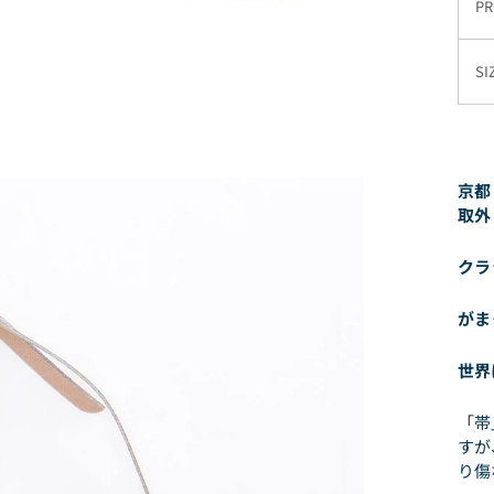
PR
SI
京都
取外
クラ
がま
世界
「帯
すが
り傷