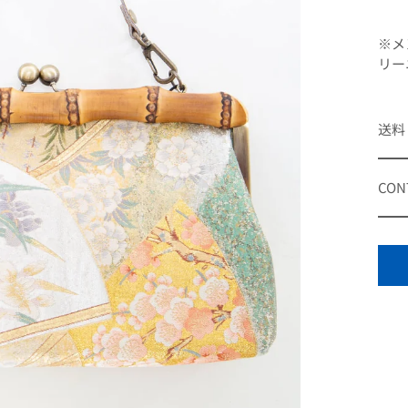
※メ
リー
送料
CON