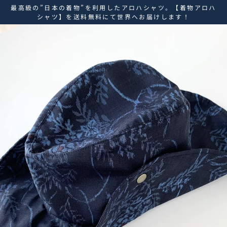
ス
最高級の”日本の着物”を利用したアロハシャツ。【着物アロハ
キ
シャツ】を送料無料にて世界へお届けします！
ッ
プ
し
て
コ
ン
テ
ン
ツ
に
移
動
す
る