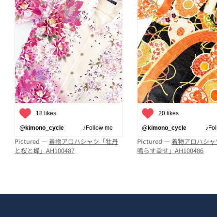
18 likes
20 likes
@kimono_cycle
♪Follow me
@kimono_cycle
♪Follo
Pictured —
着物アロハシャツ「牡丹
Pictured —
着物アロハシャ
と桜と蝶」AH100487
鳴らす幸せ」AH100486