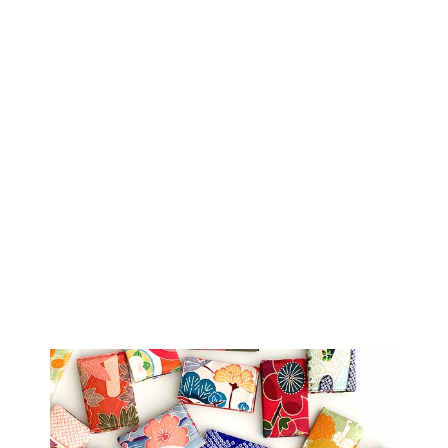
Sold Out
着物ハット帽子｜
テンガロンハット
HB100011
$59.00