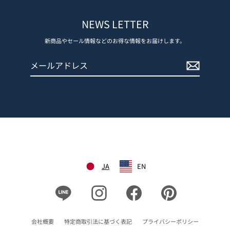
NEWS LETTER
新商品やセール情報などのお得な情報をお届けします。
メ
登
ー
録
ル
す
ア
る
ド
レ
ス
JA
EN
Line
Instagram
Facebook
Pinterest
会社概要
特定商取引法に基づく表記
プライバシーポリシー