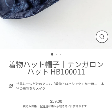
閉
じ
る
着物ハット帽子｜テンガロン
ハット HB100011
世界に一つだけのアロハ「着物アロハシャツ」唯一無二、本
物の着物をリメイク！
$59.00
通
税込み価格
配送料
は購入手続き時に計算されます。
常