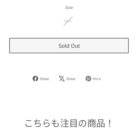
価
格
Size
FREE
Sold Out
Facebook
Tweet
Pinterest
Share
Share
Pin it
で
on
で
シ
X
ピ
ェ
ン
ア
す
す
る
る
こちらも注目の商品！