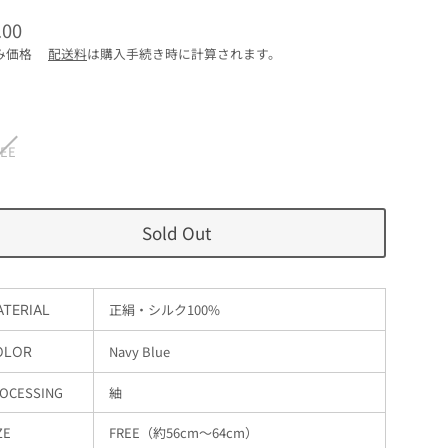
.00
み価格
配送料
は購入手続き時に計算されます。
REE
Sold Out
正絹・シルク100%
TERIAL
Navy Blue
OLOR
OCESSING
紬
ZE
FREE（約56cm〜64cm）