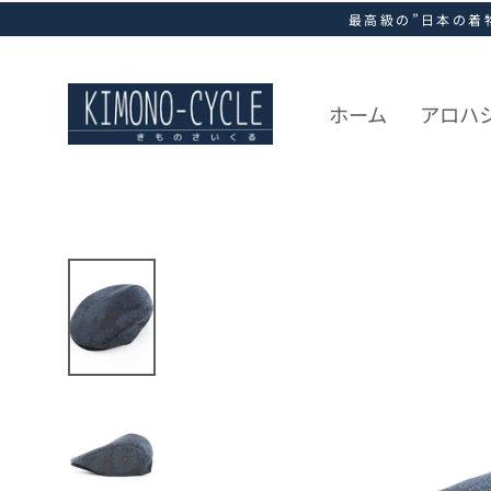
ス
最高級の”日本の着
キ
ッ
プ
し
ホーム
アロハ
て
コ
ン
テ
ン
ツ
に
移
動
す
る