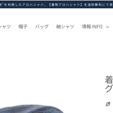
物”を利用したアロハシャツ。【着物アロハシャツ】を送料無料にて
シャツ
帽子
バッグ
紬シャツ
情報 INFO
グ