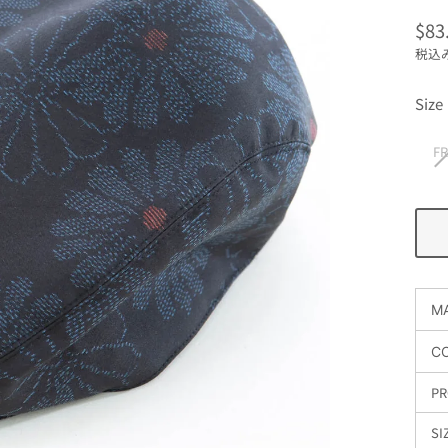
$83
通
税込
常
価
Size
格
F
MA
C
PR
SI