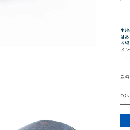
生地
はあ
る場
メン
ーニ
送料
CON