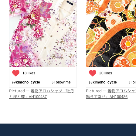
18 likes
20 likes
@kimono_cycle
♪Follow me
@kimono_cycle
♪Follo
Pictured —
着物アロハシャツ「牡丹
Pictured —
着物アロハシャ
と桜と蝶」AH100487
鳴らす幸せ」AH100486