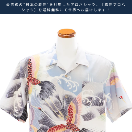
ス
最高級の”日本の着物”を利用したアロハシャツ。【着物アロハ
キ
シャツ】を送料無料にて世界へお届けします！
ッ
プ
し
て
コ
ン
テ
ン
ツ
に
移
動
す
る