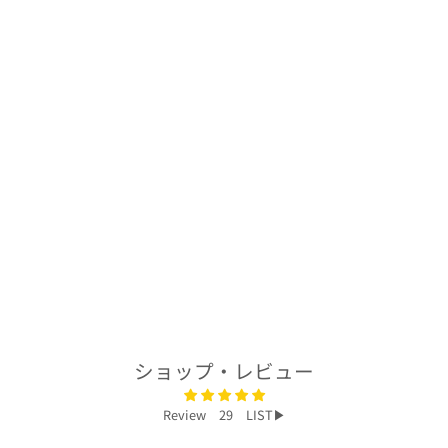
着物アロハシャツ
「鶴と波B」
AH100475
$324.00
ショップ・レビュー
Review 29 LIST▶︎