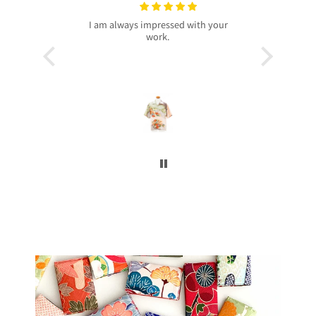
with your
プレゼントで買いました！
いつも
今回、主人へのプレゼントで購入させ
昨年より継
て頂きました。
客様より、
着物から作られたアロハシャツで、特
したのでご
別感もあり主人もとても喜んでくれて
本当に沢山
大満足です！
お買い上げ
柄や色合いもとても良く、着心地も良
かったです。
この写真を
身長は低い方ですが幅や丈もぴったり
で良かったです！
今後とも
こんなに喜んでくれるなら、毎年のプ
レゼントにしてコレクションを増やし
ていくのも楽しいかなと思いました。
ぜひまた購入したいです！本当にあり
がとうございました！