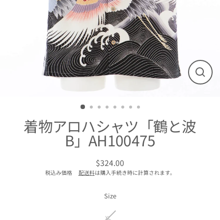
閉
じ
る
着物アロハシャツ「鶴と波
B」AH100475
$324.00
通
税込み価格
配送料
は購入手続き時に計算されます。
常
価
格
Size
XL