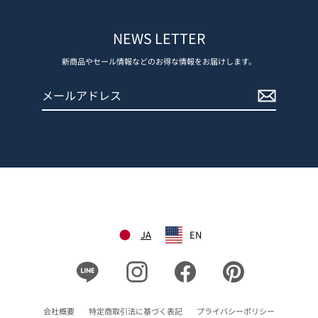
NEWS LETTER
新商品やセール情報などのお得な情報をお届けします。
メ
登
ー
録
ル
す
ア
る
ド
レ
ス
JA
EN
Line
Instagram
Facebook
Pinterest
会社概要
特定商取引法に基づく表記
プライバシーポリシー