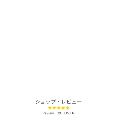
着物アロハシャツ
「なびく枝垂れ桜
B」AH100463
$278.00
ショップ・レビュー
Review 29 LIST▶︎