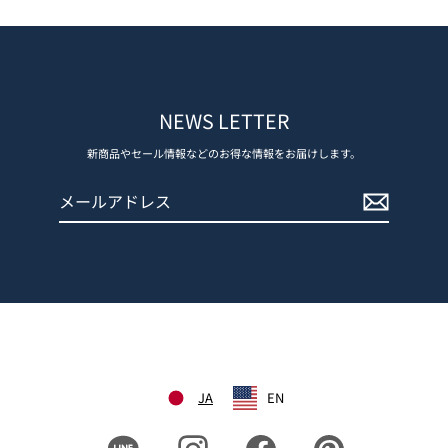
NEWS LETTER
新商品やセール情報などのお得な情報をお届けします。
メ
登
ー
録
ル
す
ア
る
ド
レ
ス
JA
EN
Line
Instagram
Facebook
Pinterest