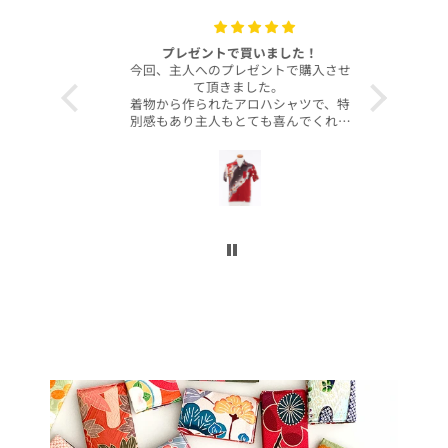
with your
プレゼントで買いました！
いつも
今回、主人へのプレゼントで購入させ
昨年より継
て頂きました。
客様より、
着物から作られたアロハシャツで、特
したのでご
別感もあり主人もとても喜んでくれて
本当に沢山
大満足です！
お買い上げ
柄や色合いもとても良く、着心地も良
かったです。
この写真を
身長は低い方ですが幅や丈もぴったり
で良かったです！
今後とも
こんなに喜んでくれるなら、毎年のプ
レゼントにしてコレクションを増やし
ていくのも楽しいかなと思いました。
ぜひまた購入したいです！本当にあり
がとうございました！