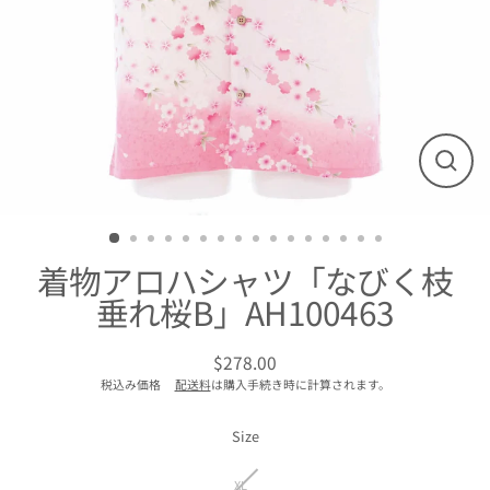
閉
じ
る
着物アロハシャツ「なびく枝
垂れ桜B」AH100463
$278.00
通
税込み価格
配送料
は購入手続き時に計算されます。
常
価
格
Size
XL