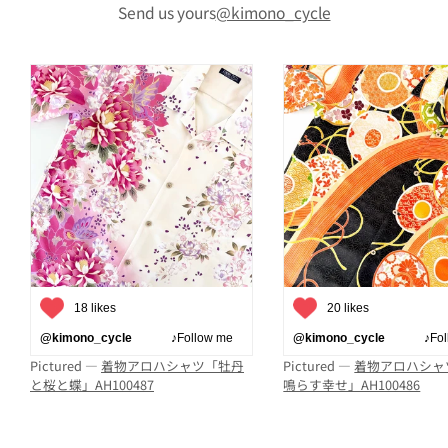
Send us yours
@kimono_cycle
18 likes
20 likes
@kimono_cycle
♪Follow me
@kimono_cycle
♪Follo
Pictured —
着物アロハシャツ「牡丹
Pictured —
着物アロハシャ
と桜と蝶」AH100487
鳴らす幸せ」AH100486