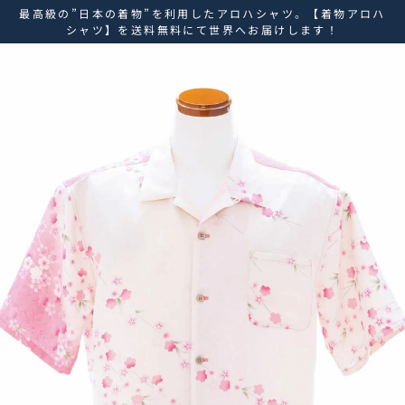
ス
最高級の”日本の着物”を利用したアロハシャツ。【着物アロハ
キ
シャツ】を送料無料にて世界へお届けします！
ッ
プ
し
て
コ
ン
テ
ン
ツ
に
移
動
す
る