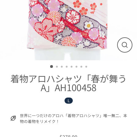
閉
じ
る
着物アロハシャツ「春が舞う
A」AH100458
L
世界に一つだけのアロハ「着物アロハシャツ」唯一無二、本
物の着物をリメイク！
$278.00