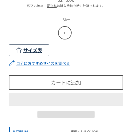
通
税込み価格
配送料
は購入手続き時に計算されます。
常
価
格
Size
L
サイズ表
自分におすすめサイズを調べる
カートに追加
MATERIAL
正絹・シルク100%