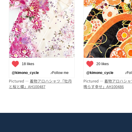
18 likes
20 likes
@kimono_cycle
♪Follow me
@kimono_cycle
♪Follo
Pictured —
着物アロハシャツ「牡丹
Pictured —
着物アロハシャ
と桜と蝶」AH100487
鳴らす幸せ」AH100486