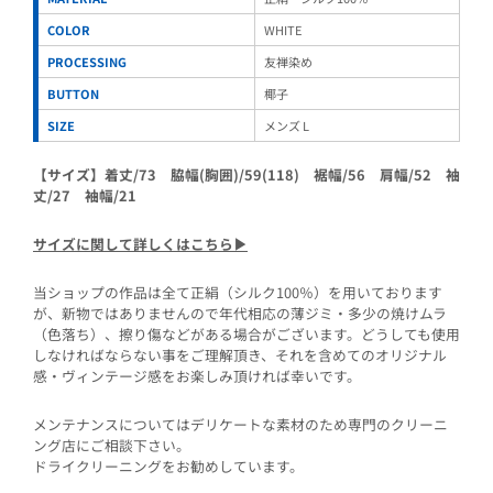
COLOR
WHITE
PROCESSING
友禅染め
BUTTON
椰子
SIZE
メンズ L
【サイズ】着丈/73 脇幅(胸囲)/59(118) 裾幅/56 肩幅/52 袖
丈/27 袖幅/21
サイズに関して詳しくはこちら▶︎
当ショップの作品は全て正絹（シルク100％）を用いております
が、新物ではありませんので年代相応の薄ジミ・多少の焼けムラ
（色落ち）、擦り傷などがある場合がございます。どうしても使用
しなければならない事をご理解頂き、それを含めてのオリジナル
感・ヴィンテージ感をお楽しみ頂ければ幸いです。
メンテナンスについてはデリケートな素材のため専門のクリーニ
ング店にご相談下さい。
ドライクリーニングをお勧めしています。