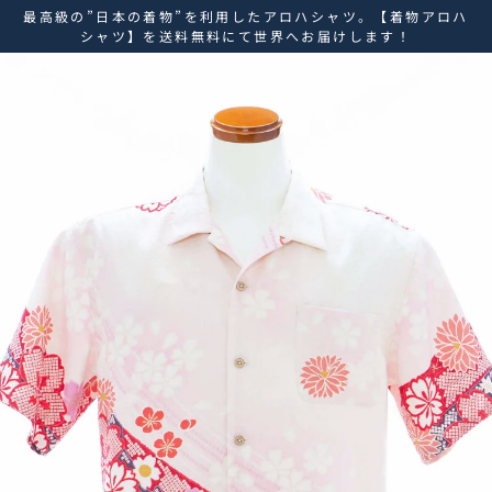
ス
最高級の”日本の着物”を利用したアロハシャツ。【着物アロハ
キ
シャツ】を送料無料にて世界へお届けします！
ッ
プ
し
て
コ
ン
テ
ン
ツ
に
移
動
す
る