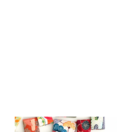
着物アロハシャツ
「春が舞うA」
AH100458
L
$278.00