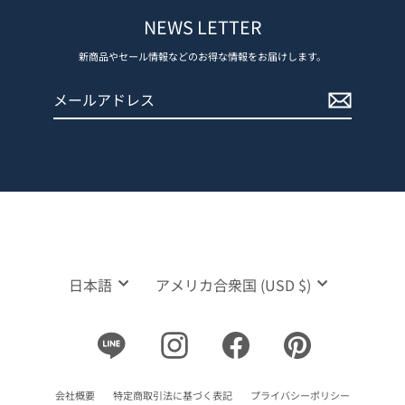
NEWS LETTER
新商品やセール情報などのお得な情報をお届けします。
メ
登
ー
録
ル
す
ア
る
ド
レ
ス
言
通
日本語
アメリカ合衆国 (USD $)
語
貨
Line
Instagram
Facebook
Pinterest
会社概要
特定商取引法に基づく表記
プライバシーポリシー