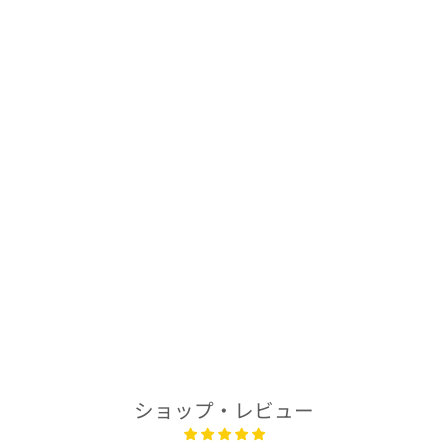
着物アロハシャツ
「ギ・ラロッシュ
孔雀B」
AH100457
$278.00
ショップ・レビュー