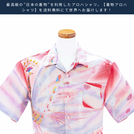
ス
最高級の”日本の着物”を利用したアロハシャツ。【着物アロハ
キ
シャツ】を送料無料にて世界へお届けします！
ッ
プ
し
て
コ
ン
テ
ン
ツ
に
移
動
す
る