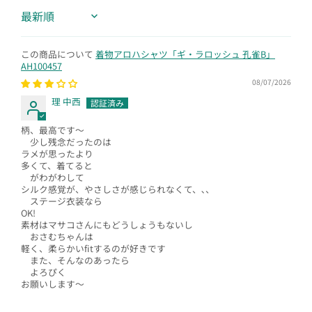
Sort by
着物アロハシャツ「ギ・ラロッシュ 孔雀B」
AH100457
08/07/2026
理 中西
柄、最高です〜
少し残念だったのは
ラメが思ったより
多くて、着てると
がわがわして
シルク感覚が、やさしさが感じられなくて、､、
ステージ衣装なら
OK!
素材はマサコさんにもどうしょうもないし
おさむちゃんは
軽く、柔らかいfitするのが好きです
また、そんなのあったら
よろぴく
お願いします〜