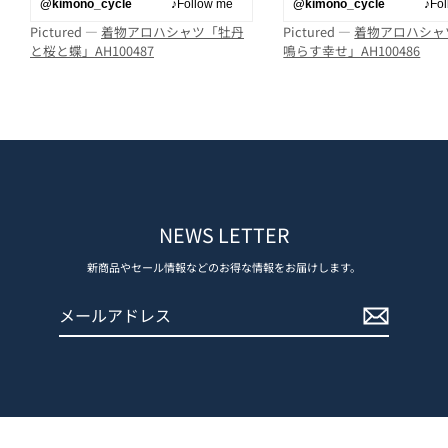
@kimono_cycle
♪Follow me
@kimono_cycle
♪Follo
Pictured —
着物アロハシャツ「牡丹
Pictured —
着物アロハシャ
と桜と蝶」AH100487
鳴らす幸せ」AH100486
NEWS LETTER
新商品やセール情報などのお得な情報をお届けします。
メ
登
ー
録
ル
す
ア
る
ド
レ
ス