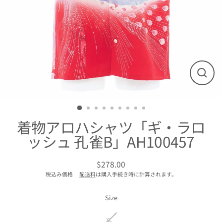
閉
じ
る
着物アロハシャツ「ギ・ラロ
ッシュ 孔雀B」AH100457
$278.00
通
税込み価格
配送料
は購入手続き時に計算されます。
常
価
格
Size
XL