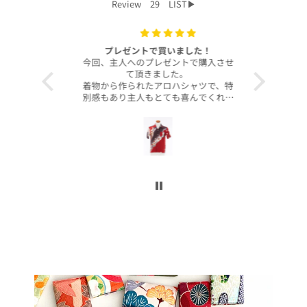
Review 29 LIST▶︎
with your
プレゼントで買いました！
いつも
今回、主人へのプレゼントで購入させ
昨年より継
て頂きました。
客様より、
着物から作られたアロハシャツで、特
したのでご
別感もあり主人もとても喜んでくれて
本当に沢山
大満足です！
お買い上げ
柄や色合いもとても良く、着心地も良
かったです。
この写真を
身長は低い方ですが幅や丈もぴったり
で良かったです！
今後とも
こんなに喜んでくれるなら、毎年のプ
レゼントにしてコレクションを増やし
ていくのも楽しいかなと思いました。
ぜひまた購入したいです！本当にあり
がとうございました！