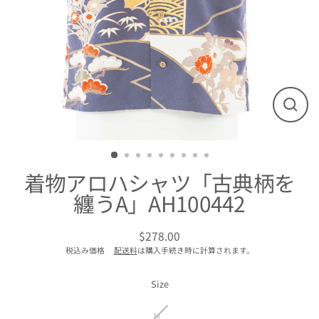
閉
じ
る
着物アロハシャツ「古典柄を
纏うA」AH100442
$278.00
通
税込み価格
配送料
は購入手続き時に計算されます。
常
価
格
Size
M