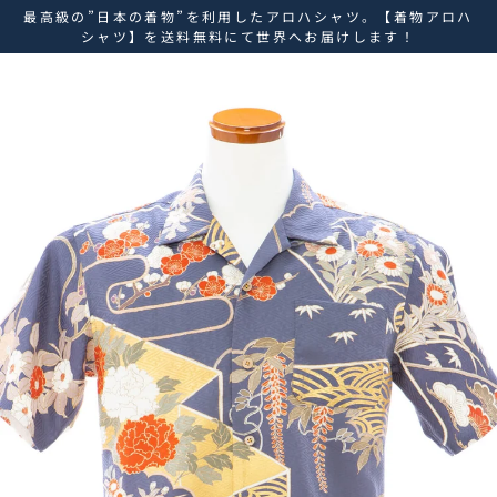
ス
最高級の”日本の着物”を利用したアロハシャツ。【着物アロハ
キ
シャツ】を送料無料にて世界へお届けします！
ッ
プ
し
て
コ
ン
テ
ン
ツ
に
移
動
す
る