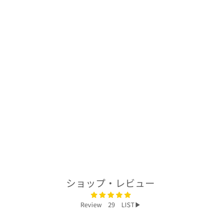
着物アロハシャツ
「古典柄を纏う
A」AH100442
$278.00
ショップ・レビュー
Review 29 LIST▶︎