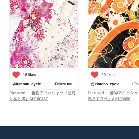
18 likes
20 likes
@kimono_cycle
♪Follow me
@kimono_cycle
♪Follo
Pictured —
着物アロハシャツ「牡丹
Pictured —
着物アロハシャ
と桜と蝶」AH100487
鳴らす幸せ」AH100486