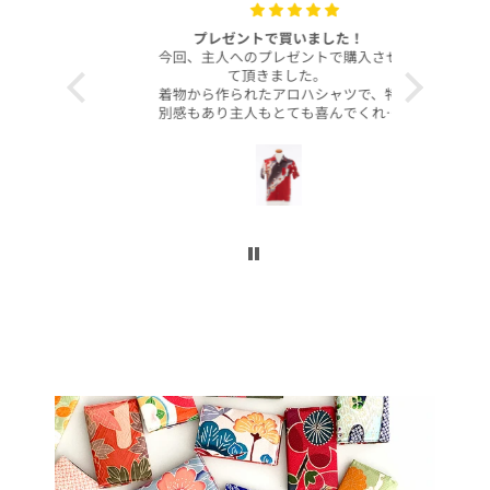
with your
プレゼントで買いました！
いつも
今回、主人へのプレゼントで購入させ
昨年より継
て頂きました。
客様より、
着物から作られたアロハシャツで、特
したのでご
別感もあり主人もとても喜んでくれて
本当に沢山
大満足です！
お買い上げ
柄や色合いもとても良く、着心地も良
かったです。
この写真を
身長は低い方ですが幅や丈もぴったり
で良かったです！
今後とも
こんなに喜んでくれるなら、毎年のプ
レゼントにしてコレクションを増やし
ていくのも楽しいかなと思いました。
ぜひまた購入したいです！本当にあり
がとうございました！