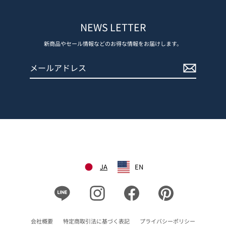
NEWS LETTER
新商品やセール情報などのお得な情報をお届けします。
メ
登
ー
録
ル
す
ア
る
ド
レ
ス
JA
EN
Line
Instagram
Facebook
Pinterest
会社概要
特定商取引法に基づく表記
プライバシーポリシー