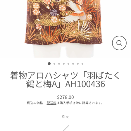
閉
じ
る
着物アロハシャツ「羽ばたく
鶴と梅A」AH100436
$278.00
通
税込み価格
配送料
は購入手続き時に計算されます。
常
価
格
Size
L