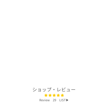
着物アロハシャツ
「羽ばたく鶴と梅
A」AH100436
$278.00
ショップ・レビュー
Review 29 LIST▶︎