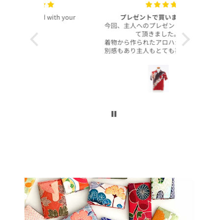
with your
プレゼントで買いました！
いつも
今回、主人へのプレゼントで購入させ
昨年より継
て頂きました。
客様より、
着物から作られたアロハシャツで、特
したのでご
別感もあり主人もとても喜んでくれて
本当に沢山
大満足です！
お買い上げ
柄や色合いもとても良く、着心地も良
かったです。
この写真を
身長は低い方ですが幅や丈もぴったり
で良かったです！
今後とも
こんなに喜んでくれるなら、毎年のプ
レゼントにしてコレクションを増やし
ていくのも楽しいかなと思いました。
ぜひまた購入したいです！本当にあり
がとうございました！