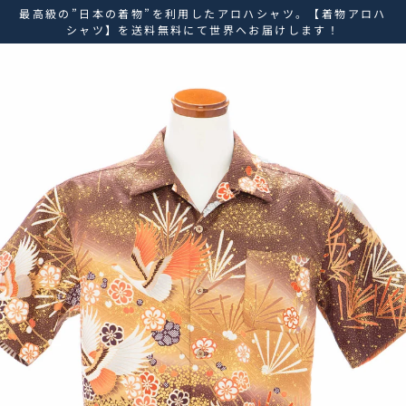
ス
最高級の”日本の着物”を利用したアロハシャツ。【着物アロハ
キ
シャツ】を送料無料にて世界へお届けします！
ッ
プ
し
て
コ
ン
テ
ン
ツ
に
移
動
す
る