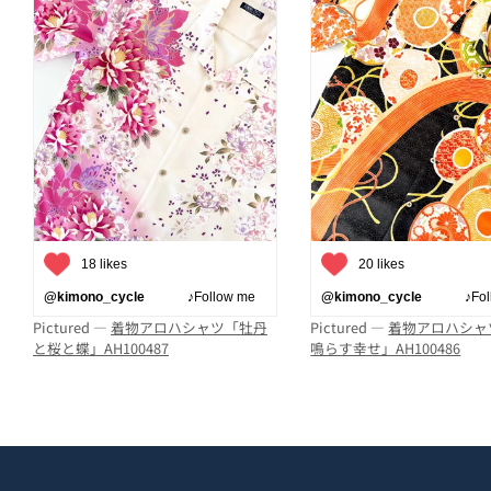
18 likes
20 likes
@kimono_cycle
♪Follow me
@kimono_cycle
♪Follo
Pictured —
着物アロハシャツ「牡丹
Pictured —
着物アロハシャ
と桜と蝶」AH100487
鳴らす幸せ」AH100486