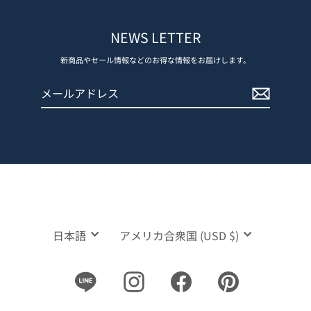
NEWS LETTER
新商品やセール情報などのお得な情報をお届けします。
メ
登
ー
録
ル
す
ア
る
ド
レ
ス
言
通
日本語
アメリカ合衆国 (USD $)
語
貨
Line
Instagram
Facebook
Pinterest