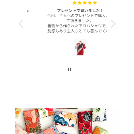
with your
プレゼントで買いました！
いつも
今回、主人へのプレゼントで購入させ
昨年より継
て頂きました。
客様より、
着物から作られたアロハシャツで、特
したのでご
別感もあり主人もとても喜んでくれて
本当に沢山
大満足です！
お買い上げ
柄や色合いもとても良く、着心地も良
かったです。
この写真を
身長は低い方ですが幅や丈もぴったり
で良かったです！
今後とも
こんなに喜んでくれるなら、毎年のプ
レゼントにしてコレクションを増やし
ていくのも楽しいかなと思いました。
ぜひまた購入したいです！本当にあり
がとうございました！