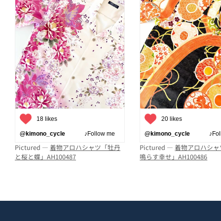
18 likes
20 likes
@kimono_cycle
♪Follow me
@kimono_cycle
♪Follo
Pictured —
着物アロハシャツ「牡丹
Pictured —
着物アロハシャ
と桜と蝶」AH100487
鳴らす幸せ」AH100486