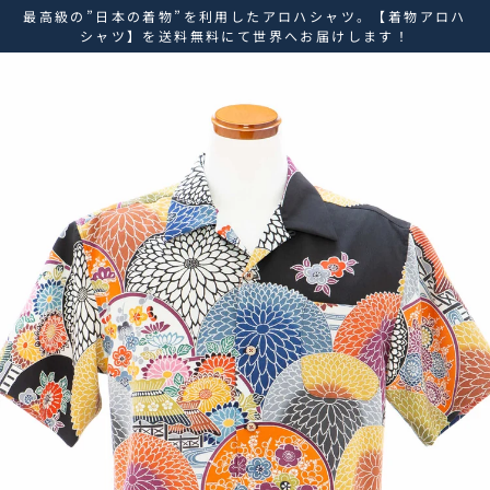
ス
最高級の”日本の着物”を利用したアロハシャツ。【着物アロハ
キ
シャツ】を送料無料にて世界へお届けします！
ッ
プ
し
て
コ
ン
テ
ン
ツ
に
移
動
す
る