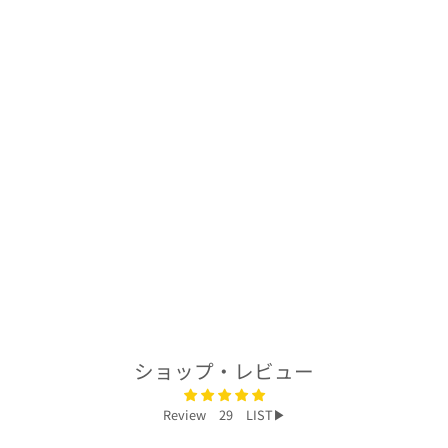
着物アロハシャツ
「カラフルに咲く
A」AH100434
$278.00
ショップ・レビュー
Review 29 LIST▶︎