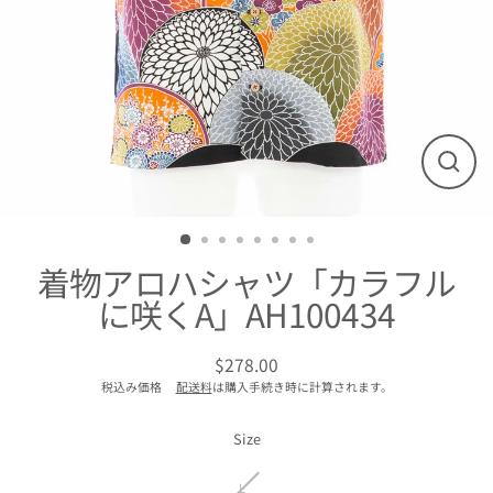
閉
じ
る
着物アロハシャツ「カラフル
に咲くA」AH100434
$278.00
通
税込み価格
配送料
は購入手続き時に計算されます。
常
価
格
Size
L