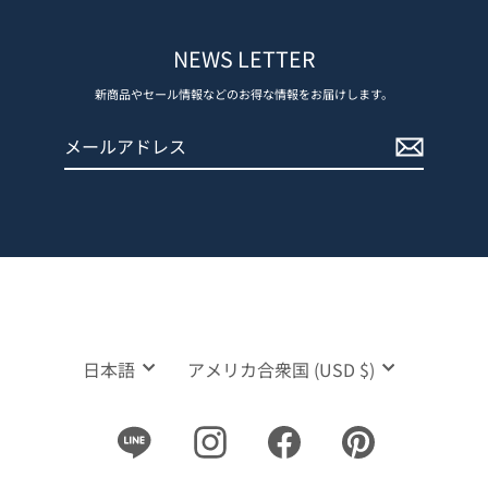
NEWS LETTER
新商品やセール情報などのお得な情報をお届けします。
メ
登
ー
録
ル
す
ア
る
ド
レ
ス
言
通
日本語
アメリカ合衆国 (USD $)
語
貨
Line
Instagram
Facebook
Pinterest