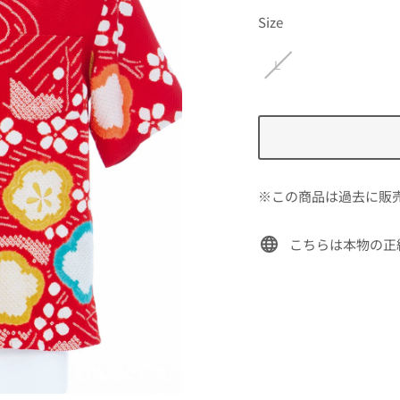
価
Size
格
L
※この商品は過去に販
こちらは本物の正