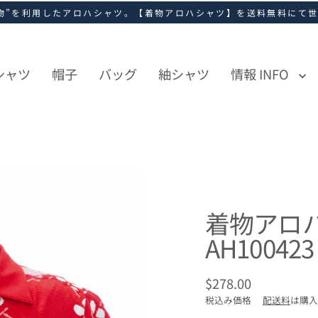
物”を利用したアロハシャツ。【着物アロハシャツ】を送料無料にて
シャツ
帽子
バッグ
紬シャツ
情報 INFO
着物アロ
AH100423
$278.00
通
税込み価格
配送料
は購入
常