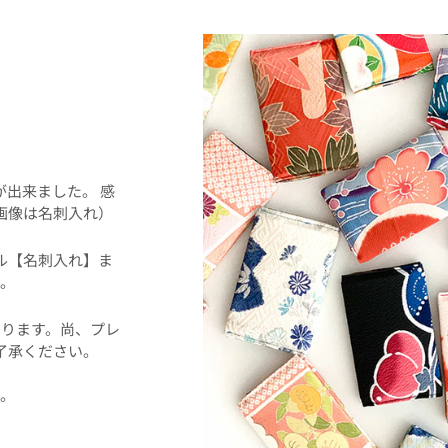
！
事が出来ました。 感
画像は名刺入れ）
ル【名刺入れ】ま
。
ります。尚、プレ
了承ください。
た。