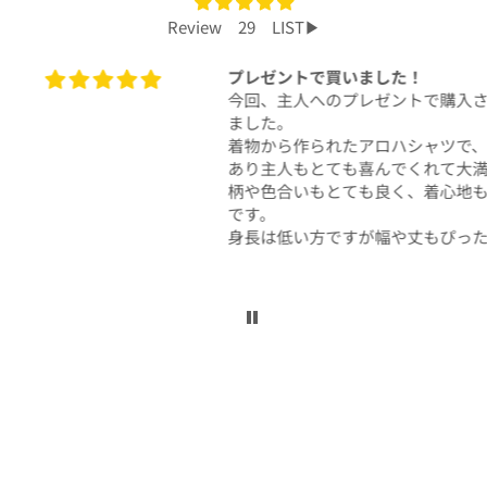
Review 29 LIST▶︎
プレゼントで買いました！
今回、主人へのプレゼントで購入させて頂き
ました。
着物から作られたアロハシャツで、特別感も
あり主人もとても喜んでくれて大満足です！
柄や色合いもとても良く、着心地も良かった
です。
身長は低い方ですが幅や丈もぴったりで良か
ったです！
こんなに喜んでくれるなら、毎年のプレゼン
トにしてコレクションを増やしていくのも楽
しいかなと思いました。
ぜひまた購入したいです！本当にありがとう
ございました！