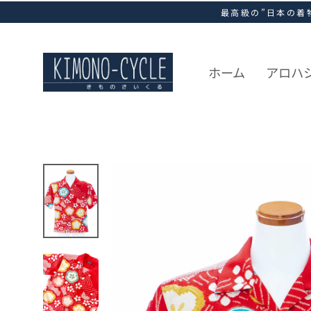
ス
最高級の”日本の着
キ
ッ
プ
し
ホーム
アロハ
て
コ
ン
テ
ン
ツ
に
移
動
す
る