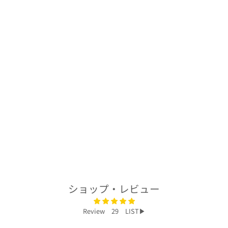
着物アロハシャツ
「梅の喜びA」
AH100422
$278.00
ショップ・レビュー
Review 29 LIST▶︎