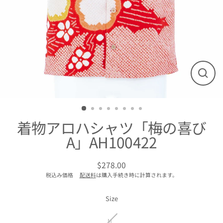
閉
じ
る
着物アロハシャツ「梅の喜び
A」AH100422
$278.00
通
税込み価格
配送料
は購入手続き時に計算されます。
常
価
格
Size
M