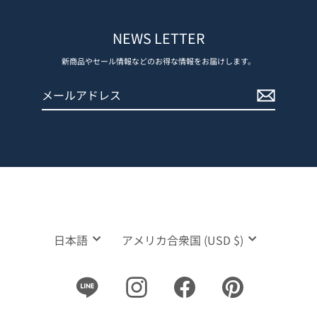
NEWS LETTER
新商品やセール情報などのお得な情報をお届けします。
メ
登
ー
録
ル
す
ア
る
ド
レ
ス
言
通
日本語
アメリカ合衆国 (USD $)
語
貨
Line
Instagram
Facebook
Pinterest