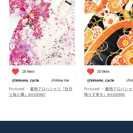
18 likes
20 likes
@kimono_cycle
♪Follow me
@kimono_cycle
♪Follo
Pictured —
着物アロハシャツ「牡丹
Pictured —
着物アロハシャ
と桜と蝶」AH100487
鳴らす幸せ」AH100486