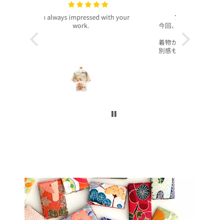
with your
プレゼントで買いました！
いつも
今回、主人へのプレゼントで購入させ
昨年より継
て頂きました。
客様より、
着物から作られたアロハシャツで、特
したのでご
別感もあり主人もとても喜んでくれて
本当に沢山
大満足です！
お買い上げ
柄や色合いもとても良く、着心地も良
かったです。
この写真を
身長は低い方ですが幅や丈もぴったり
で良かったです！
今後とも
こんなに喜んでくれるなら、毎年のプ
レゼントにしてコレクションを増やし
ていくのも楽しいかなと思いました。
ぜひまた購入したいです！本当にあり
がとうございました！