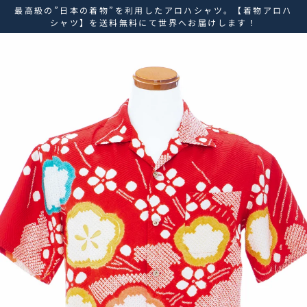
ス
最高級の”日本の着物”を利用したアロハシャツ。【着物アロハ
キ
シャツ】を送料無料にて世界へお届けします！
ッ
プ
し
て
コ
ン
テ
ン
ツ
に
移
動
す
る