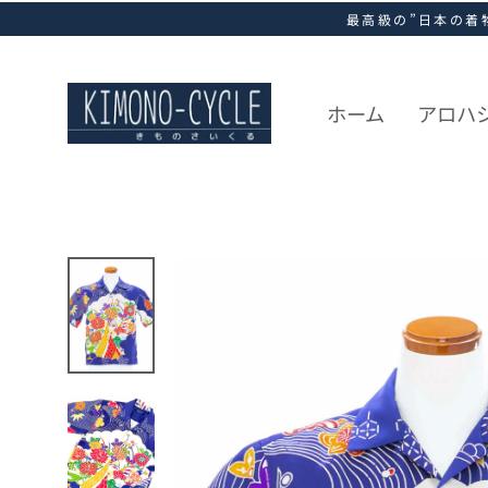
ス
最高級の”日本の着
キ
ッ
プ
し
ホーム
アロハ
て
コ
ン
テ
ン
ツ
に
移
動
す
る