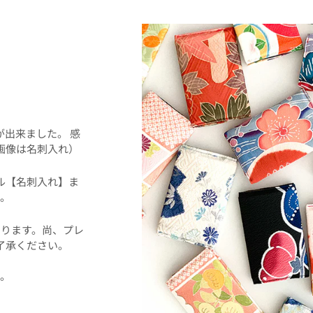
！
事が出来ました。 感
画像は名刺入れ）
ル【名刺入れ】ま
。
ります。尚、プレ
了承ください。
た。