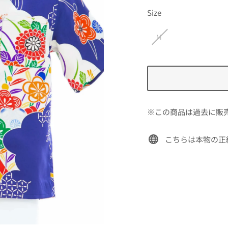
価
Size
格
M
※この商品は過去に販
こちらは本物の正