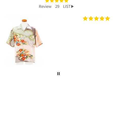
Review 29 LIST▶︎
プレゼントで買いました！
今回、主人へのプレゼントで購入させて頂き
ました。
着物から作られたアロハシャツで、特別感も
あり主人もとても喜んでくれて大満足です！
柄や色合いもとても良く、着心地も良かった
です。
身長は低い方ですが幅や丈もぴったりで良か
ったです！
こんなに喜んでくれるなら、毎年のプレゼン
トにしてコレクションを増やしていくのも楽
しいかなと思いました。
ぜひまた購入したいです！本当にありがとう
ございました！