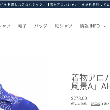
物”を利用したアロハシャツ。【着物アロハシャツ】を送料無料にて
シャツ
帽子
バッグ
紬シャツ
情報 INFO
着物アロ
風景A」AH
$278.00
通
税込み価格
配送料
は購入
常