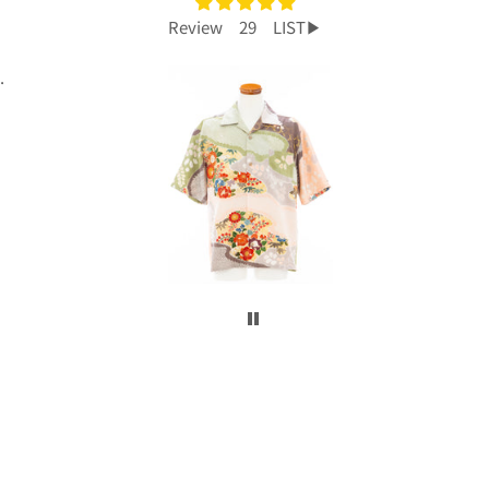
Review 29 LIST▶︎
プレゼントで買いました！
今回、主人へのプレゼントで購入させて頂き
ました。
着物から作られたアロハシャツで、特別感も
あり主人もとても喜んでくれて大満足です！
柄や色合いもとても良く、着心地も良かった
です。
身長は低い方ですが幅や丈もぴったりで良か
ったです！
こんなに喜んでくれるなら、毎年のプレゼン
トにしてコレクションを増やしていくのも楽
しいかなと思いました。
ぜひまた購入したいです！本当にありがとう
ございました！