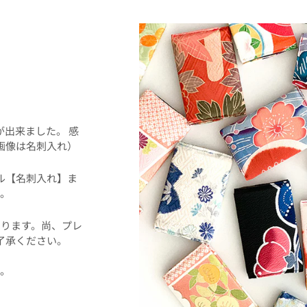
！
事が出来ました。 感
画像は名刺入れ）
ル【名刺入れ】ま
。
ります。尚、プレ
了承ください。
た。