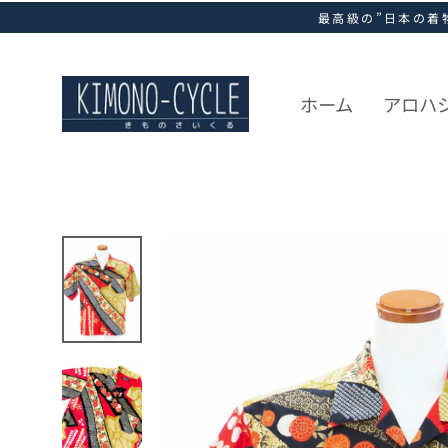
ス
最高級の”日本の着
キ
ッ
プ
し
ホーム
アロハ
て
コ
ン
テ
ン
ツ
に
移
動
す
る