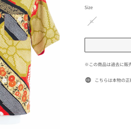
価
Size
格
XL
※この商品は過去に販
こちらは本物の正