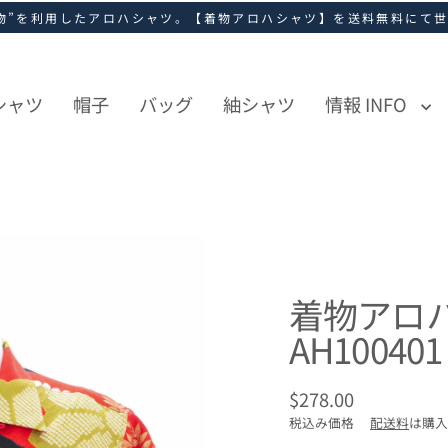
物”を利用したアロハシャツ。【着物アロハシャツ】を送料無料にて
シャツ
帽子
バッグ
紬シャツ
情報 INFO
着物アロ
AH100401
$278.00
通
税込み価格
配送料
は購入
常