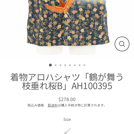
閉
じ
る
着物アロハシャツ「鶴が舞う
枝垂れ桜B」AH100395
$278.00
通
税込み価格
配送料
は購入手続き時に計算されます。
常
価
格
Size
XL