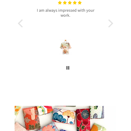
with your
プレゼントで買いました！
いつも
今回、主人へのプレゼントで購入させ
昨年より継
て頂きました。
客様より、
着物から作られたアロハシャツで、特
したのでご
別感もあり主人もとても喜んでくれて
本当に沢山
大満足です！
お買い上げ
柄や色合いもとても良く、着心地も良
かったです。
この写真を
身長は低い方ですが幅や丈もぴったり
で良かったです！
今後とも
こんなに喜んでくれるなら、毎年のプ
レゼントにしてコレクションを増やし
ていくのも楽しいかなと思いました。
ぜひまた購入したいです！本当にあり
がとうございました！