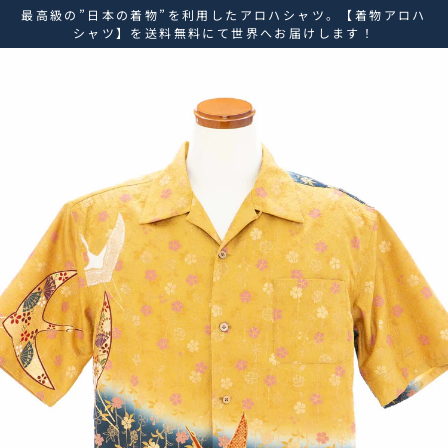
ス
最高級の”日本の着物”を利用したアロハシャツ。【着物アロハ
キ
シャツ】を送料無料にて世界へお届けします！
ッ
プ
し
て
コ
ン
テ
ン
ツ
に
移
動
す
る