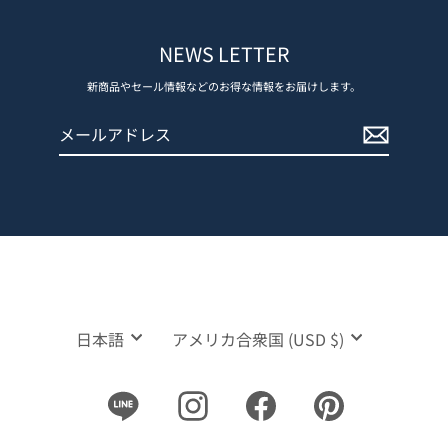
NEWS LETTER
新商品やセール情報などのお得な情報をお届けします。
メ
登
ー
録
ル
す
ア
る
ド
レ
ス
言
通
日本語
アメリカ合衆国 (USD $)
語
貨
Line
Instagram
Facebook
Pinterest