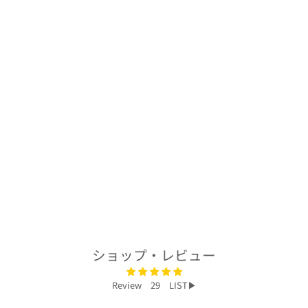
着物アロハシャツ
「鶴が舞う枝垂れ
桜B」AH100395
$278.00
ショップ・レビュー
Review 29 LIST▶︎