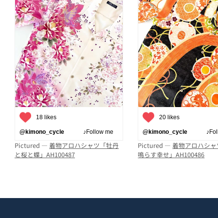
18 likes
20 likes
@kimono_cycle
♪Follow me
@kimono_cycle
♪Follo
Pictured —
着物アロハシャツ「牡丹
Pictured —
着物アロハシャ
と桜と蝶」AH100487
鳴らす幸せ」AH100486