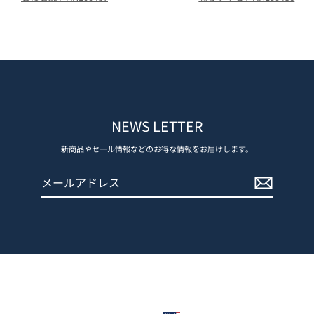
NEWS LETTER
新商品やセール情報などのお得な情報をお届けします。
メ
登
ー
録
ル
す
ア
る
ド
レ
ス