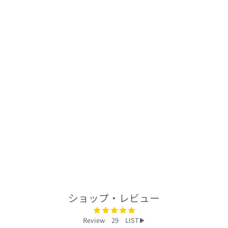
着物アロハシャツ
「浮かぶ笠松B」
AH100361
$250.00
ショップ・レビュー
Review 29 LIST▶︎