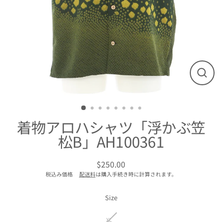
閉
じ
る
着物アロハシャツ「浮かぶ笠
松B」AH100361
$250.00
通
税込み価格
配送料
は購入手続き時に計算されます。
常
価
格
Size
XL