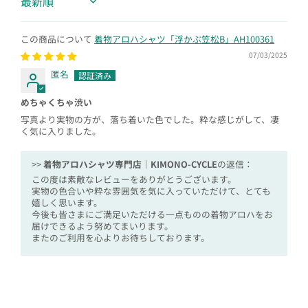
Sort by
着物アロハシャツ「浮かぶ笠松B」AH100361
07/03/2025
匿名
めちゃくちゃ渋い
写真より実物の方が、落ち着いた色でした。粋な感じがして、凄
く気に入りました。
>>
着物アロハシャツ専門店｜KIMONO-CYCLE
の返信：
この度は素敵なレビューをありがとうございます。
実物の色合いや粋な雰囲気を気に入っていただけて、とても
嬉しく思います。
今後も皆さまにご満足いただける一点ものの着物アロハをお
届けできるよう努めてまいります。
またのご利用を心よりお待ちしております。