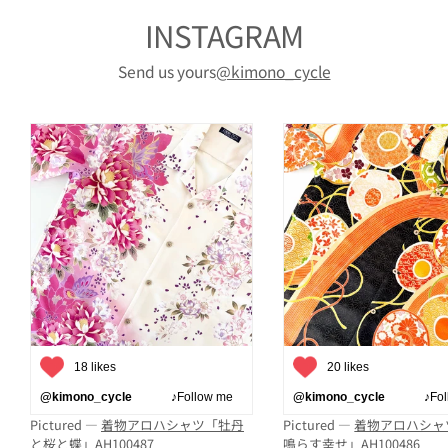
INSTAGRAM
Send us yours
@kimono_cycle
18 likes
20 likes
@kimono_cycle
♪Follow me
@kimono_cycle
♪Follo
Pictured —
着物アロハシャツ「牡丹
Pictured —
着物アロハシャ
と桜と蝶」AH100487
鳴らす幸せ」AH100486