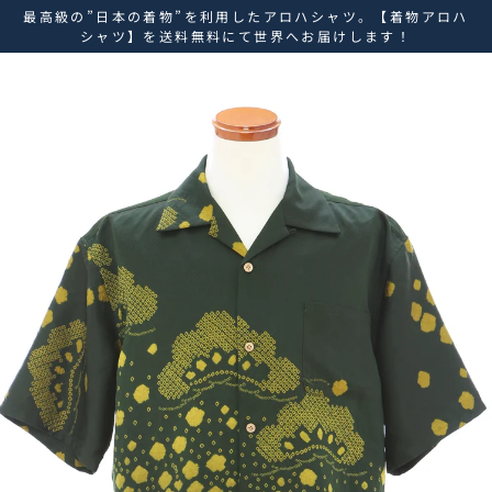
ス
最高級の”日本の着物”を利用したアロハシャツ。【着物アロハ
キ
シャツ】を送料無料にて世界へお届けします！
ッ
プ
し
て
コ
ン
テ
ン
ツ
に
移
動
す
る