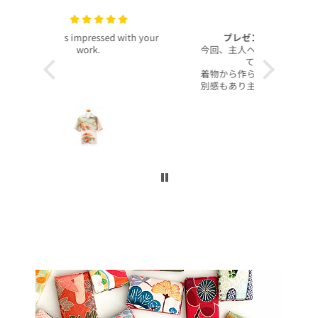
with your
プレゼントで買いました！
いつも
今回、主人へのプレゼントで購入させ
昨年より継
て頂きました。
客様より、
着物から作られたアロハシャツで、特
したのでご
別感もあり主人もとても喜んでくれて
本当に沢山
大満足です！
お買い上げ
柄や色合いもとても良く、着心地も良
かったです。
この写真を
身長は低い方ですが幅や丈もぴったり
で良かったです！
今後とも
こんなに喜んでくれるなら、毎年のプ
レゼントにしてコレクションを増やし
ていくのも楽しいかなと思いました。
ぜひまた購入したいです！本当にあり
がとうございました！