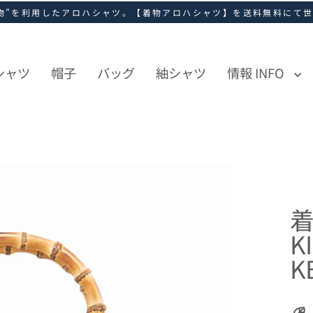
物”を利用したアロハシャツ。【着物アロハシャツ】を送料無料にて
シャツ
帽子
バッグ
紬シャツ
情報 INFO
着
K
K