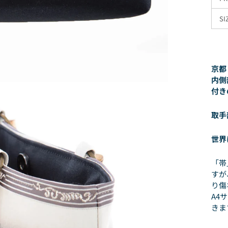
SI
京都
内側
付き
取手
世界
「帯
すが
り傷
A4
きま