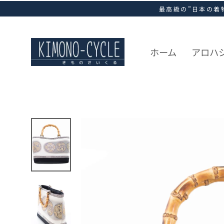
ス
最高級の”日本の着
キ
ッ
プ
し
ホーム
アロハ
て
コ
ン
テ
ン
ツ
に
移
動
す
る