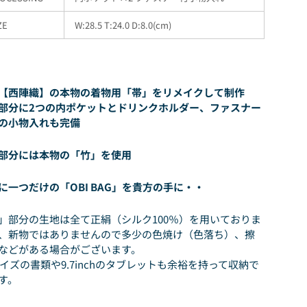
ZE
W:28.5 T:24.0 D:8.0(cm)
【西陣織】の本物の着物用「帯」をリメイクして制作
部分に2つの内ポケットとドリンクホルダー、ファスナー
の小物入れも完備
部分には本物の「竹」を使用
に一つだけの「OBI BAG」を貴方の手に・・
」部分の生地は全て正絹（シルク100％）を用いておりま
、新物ではありませんので多少の色焼け（色落ち）、擦
などがある場合がございます。
サイズの書類や9.7inchのタブレットも余裕を持って収納で
す。