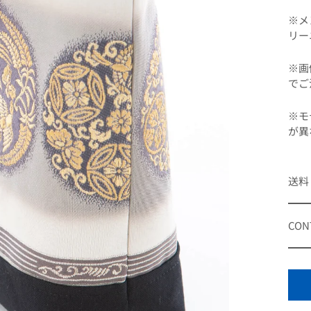
※メ
リー
※画
でご
※モ
が異
送料
CON