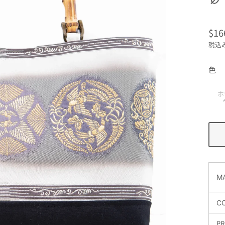
$16
通
税込
常
価
色
格
ホ
MA
C
PR