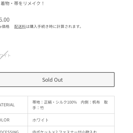
着物・帯をリメイク！
6.00
み価格
配送料
は購入手続き時に計算されます。
ワイト
Sold Out
帯地：正絹・シルク100% 内側：
帆布 取
TERIAL
手：竹
OLOR
ホワイト
OCESSING
内ポケット×2 ファスナー付小物入れ