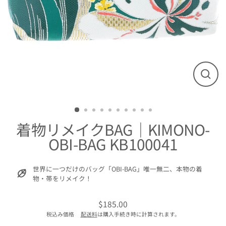
閉
じ
る
着物リメイクBAG｜KIMONO-
OBI-BAG KB100041
世界に一つだけのバッグ「OBI-BAG」唯一無二、本物の着
物・帯をリメイク！
$185.00
通
税込み価格
配送料
は購入手続き時に計算されます。
常