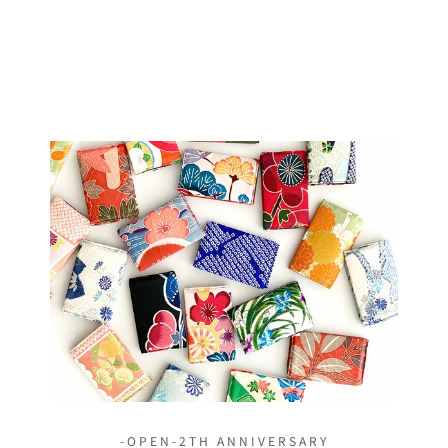
｜KIMONO-OBI-
BAG KB100041
$185.00
-OPEN-2TH ANNIVERSARY