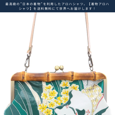
ス
最高級の”日本の着物”を利用したアロハシャツ。【着物アロハ
キ
シャツ】を送料無料にて世界へお届けします！
ッ
プ
し
て
コ
ン
テ
ン
ツ
に
移
動
す
る