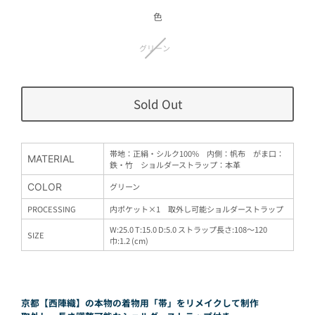
価
格
色
グリーン
Sold Out
帯地：正絹・シルク100% 内側：
帆布 がま口：
MATERIAL
鉄・竹 ショルダーストラップ：本革
COLOR
グリーン
PROCESSING
内ポケット×1 取外し可能ショルダーストラップ
W:25.0 T:15.0 D:5.0 ストラップ長さ:108〜120
SIZE
巾:1.2
(cm)
京都【西陣織】の本物の着物用「帯」をリメイクして制作