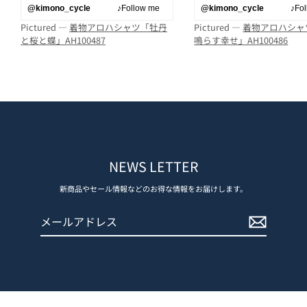
@kimono_cycle
♪Follow me
@kimono_cycle
♪Follo
Pictured —
着物アロハシャツ「牡丹
Pictured —
着物アロハシャ
と桜と蝶」AH100487
鳴らす幸せ」AH100486
NEWS LETTER
新商品やセール情報などのお得な情報をお届けします。
メ
登
ー
録
ル
す
ア
る
ド
レ
ス