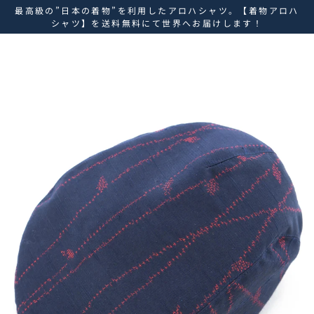
ス
最高級の”日本の着物”を利用したアロハシャツ。【着物アロハ
キ
シャツ】を送料無料にて世界へお届けします！
ッ
プ
し
て
コ
ン
テ
ン
ツ
に
移
動
す
る