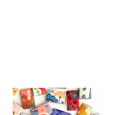
Sold Out
着物ハット帽子｜
ハンチング帽
HB100052
$84.00