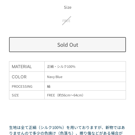
価
格
Size
FREE
Sold Out
MATERIAL
正絹・シルク100%
COLOR
Navy Blue
PROCESSING
紬
SIZE
FREE（約56cm〜64cm）
生地は全て正絹（シルク100％）を用いておりますが、新物ではあ
りませんので多少の色焼け（色落ち）、擦り傷などがある場合が