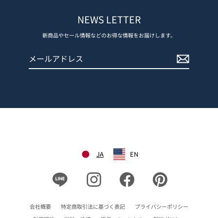
NEWS LETTER
新商品やセール情報などのお得な情報をお届けします。
メ
登
ー
録
ル
す
ア
る
ド
レ
ス
JA
EN
Line
Instagram
Facebook
Pinterest
会社概要
特定商取引法に基づく表記
プライバシーポリシー