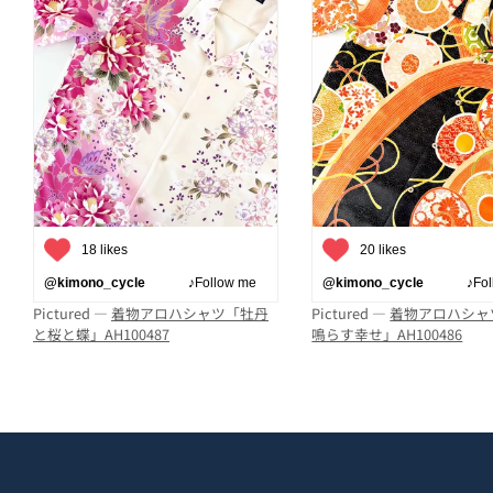
18 likes
20 likes
@kimono_cycle
♪Follow me
@kimono_cycle
♪Follo
Pictured —
着物アロハシャツ「牡丹
Pictured —
着物アロハシャ
と桜と蝶」AH100487
鳴らす幸せ」AH100486