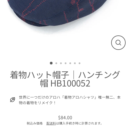
閉
じ
る
着物ハット帽子｜ハンチング
帽 HB100052
世界に一つだけのアロハ「着物アロハシャツ」唯一無二、本
物の着物をリメイク！
$84.00
通
税込み価格
配送料
は購入手続き時に計算されます。
常