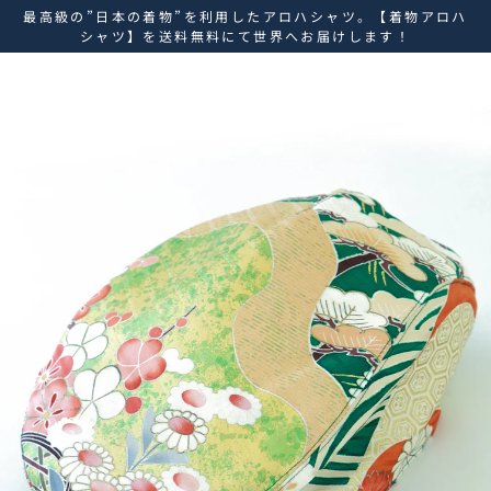
ス
最高級の”日本の着物”を利用したアロハシャツ。【着物アロハ
キ
シャツ】を送料無料にて世界へお届けします！
ッ
プ
し
て
コ
ン
テ
ン
ツ
に
移
動
す
る