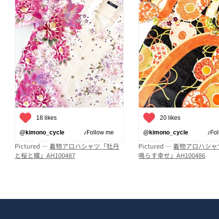
18 likes
20 likes
@kimono_cycle
♪Follow me
@kimono_cycle
♪Follo
Pictured —
着物アロハシャツ「牡丹
Pictured —
着物アロハシャ
と桜と蝶」AH100487
鳴らす幸せ」AH100486