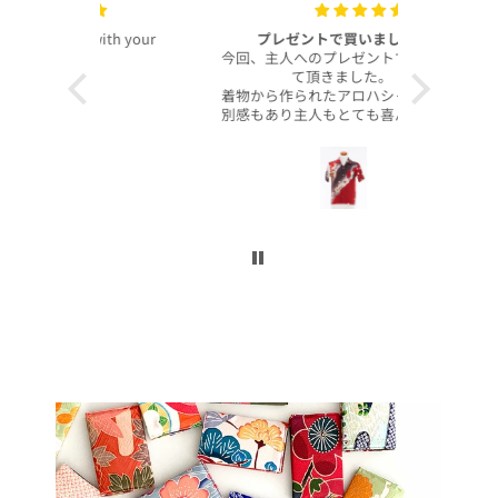
with your
プレゼントで買いました！
いつも
今回、主人へのプレゼントで購入させ
昨年より継
て頂きました。
客様より、
着物から作られたアロハシャツで、特
したのでご
別感もあり主人もとても喜んでくれて
本当に沢山
大満足です！
お買い上げ
柄や色合いもとても良く、着心地も良
かったです。
この写真を
身長は低い方ですが幅や丈もぴったり
で良かったです！
今後とも
こんなに喜んでくれるなら、毎年のプ
レゼントにしてコレクションを増やし
ていくのも楽しいかなと思いました。
ぜひまた購入したいです！本当にあり
がとうございました！