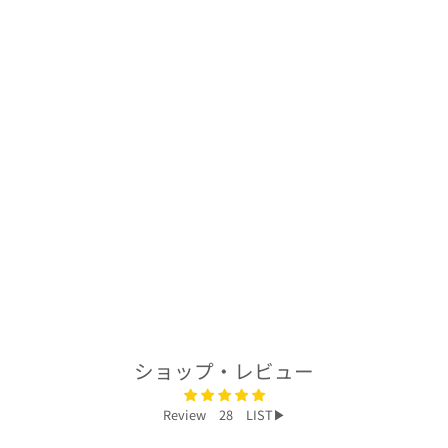
着物ハット帽子｜
ハンチング帽
HB100034
$83.00
ショップ・レビュー
Review 28 LIST▶︎