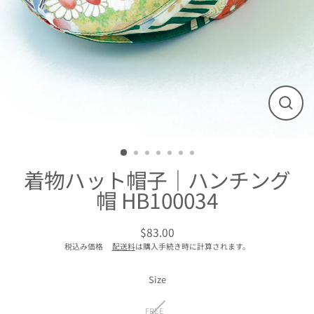
閉
じ
る
着物ハット帽子｜ハンチング
帽 HB100034
$83.00
通
税込み価格
配送料
は購入手続き時に計算されます。
常
価
格
Size
FREE