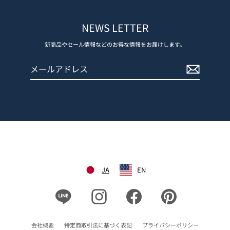
NEWS LETTER
新商品やセール情報などのお得な情報をお届けします。
メ
登
ー
録
ル
す
ア
る
ド
レ
ス
JA
EN
Line
Instagram
Facebook
Pinterest
会社概要
特定商取引法に基づく表記
プライバシーポリシー