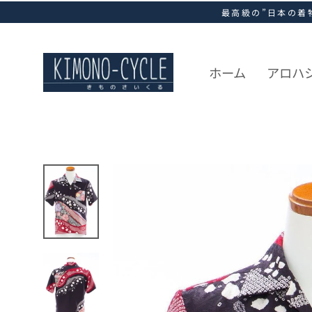
ス
最高級の”日本の着
キ
ッ
プ
し
ホーム
アロハ
て
コ
ン
テ
ン
ツ
に
移
動
す
る