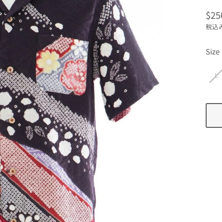
$25
通
税込
常
価
Size
格
L