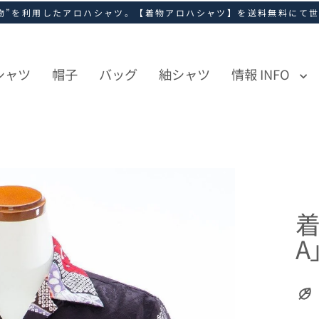
物”を利用したアロハシャツ。【着物アロハシャツ】を送料無料にて
シャツ
帽子
バッグ
紬シャツ
情報 INFO
A