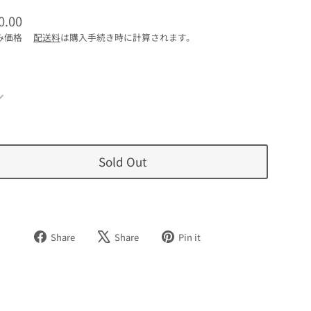
0.00
み価格
配送料
は購入手続き時に計算されます。
Sold Out
Facebook
Tweet
Pinterest
Share
Share
Pin it
で
on
で
シ
X
ピ
ェ
ン
ア
す
す
る