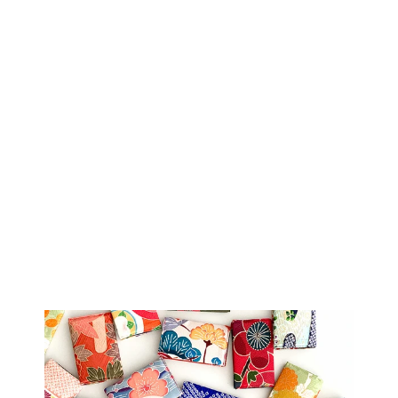
Sold Out
着物アロハ「水面
に浮かぶ花々A」
AH100059
$258.00