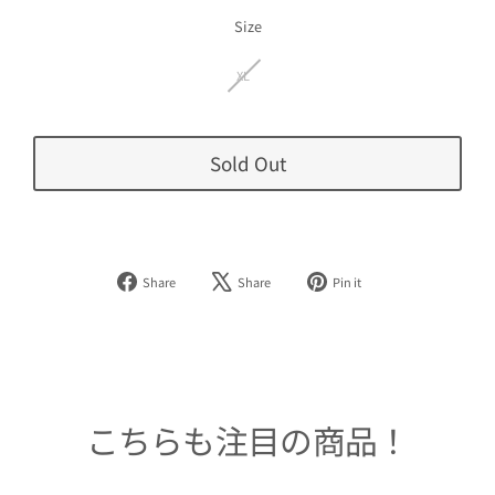
価
格
Size
XL
Sold Out
Facebook
Tweet
Pinterest
Share
Share
Pin it
で
on
で
シ
X
ピ
ェ
ン
ア
す
す
る
る
こちらも注目の商品！