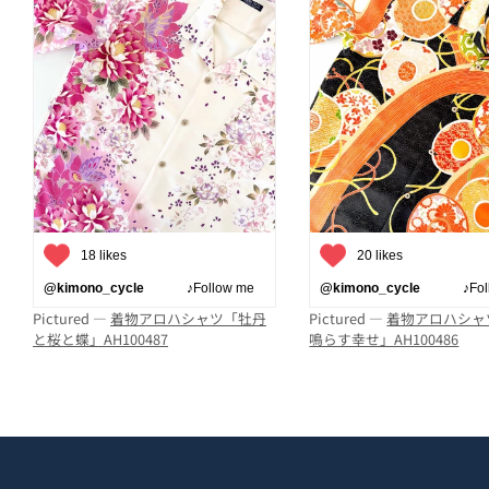
18 likes
20 likes
@kimono_cycle
♪Follow me
@kimono_cycle
♪Follo
Pictured —
着物アロハシャツ「牡丹
Pictured —
着物アロハシャ
と桜と蝶」AH100487
鳴らす幸せ」AH100486