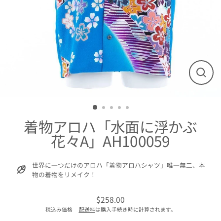
閉
じ
る
着物アロハ「水面に浮かぶ
花々A」AH100059
世界に一つだけのアロハ「着物アロハシャツ」唯一無二、本
物の着物をリメイク！
$258.00
通
税込み価格
配送料
は購入手続き時に計算されます。
常