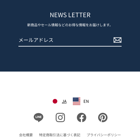
NEWS LETTER
新商品やセール情報などのお得な情報をお届けします。
メ
登
ー
録
ル
す
ア
る
ド
レ
ス
JA
EN
Line
Instagram
Facebook
Pinterest
会社概要
特定商取引法に基づく表記
プライバシーポリシー