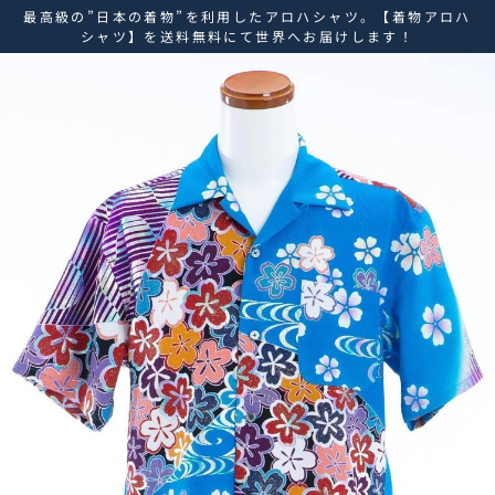
ス
最高級の”日本の着物”を利用したアロハシャツ。【着物アロハ
キ
シャツ】を送料無料にて世界へお届けします！
ッ
プ
し
て
コ
ン
テ
ン
ツ
に
移
動
す
る