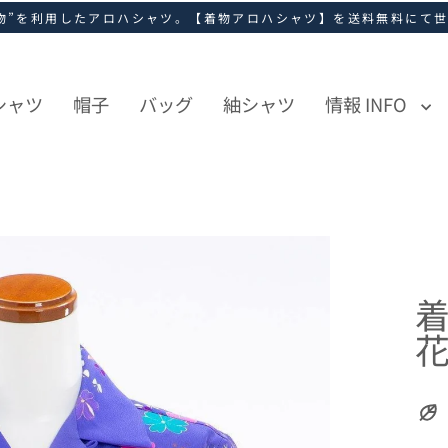
物”を利用したアロハシャツ。【着物アロハシャツ】を送料無料にて
シャツ
帽子
バッグ
紬シャツ
情報 INFO
花