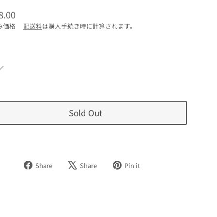
8.00
み価格
配送料
は購入手続き時に計算されます。
Sold Out
Facebook
Tweet
Pinterest
Share
Share
Pin it
で
on
で
シ
X
ピ
ェ
ン
ア
す
す
る