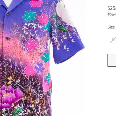
$25
通
税込
常
価
Size
格
M