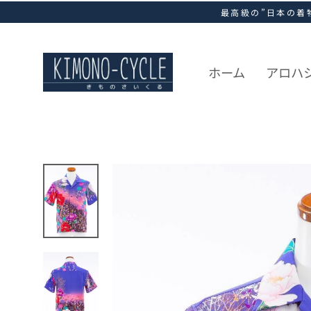
ス
最高級の”日本の着
キ
ッ
プ
し
ホーム
アロハ
て
コ
ン
テ
ン
ツ
に
移
動
す
る