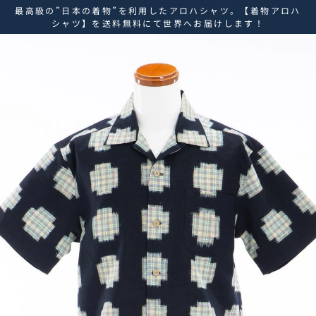
ス
最高級の”日本の着物”を利用したアロハシャツ。【着物アロハ
キ
シャツ】を送料無料にて世界へお届けします！
ッ
プ
し
て
コ
ン
テ
ン
ツ
に
移
動
す
る