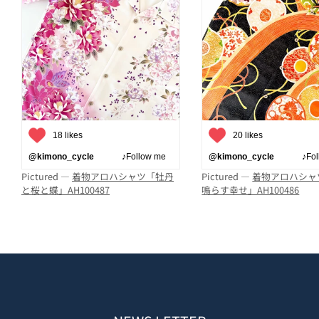
18 likes
20 likes
@kimono_cycle
♪Follow me
@kimono_cycle
♪Follo
Pictured —
着物アロハシャツ「牡丹
Pictured —
着物アロハシャ
と桜と蝶」AH100487
鳴らす幸せ」AH100486