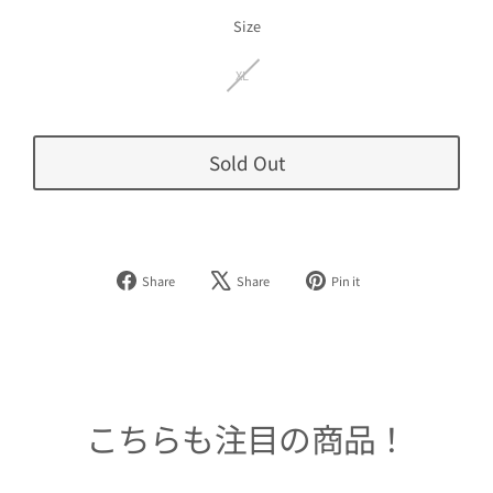
価
格
Size
XL
Sold Out
Facebook
Tweet
Pinterest
Share
Share
Pin it
で
on
で
シ
X
ピ
ェ
ン
ア
す
す
る
る
こちらも注目の商品！