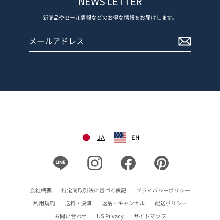
NEWS LETTER
新商品やセール情報などのお得な情報をお届けします。
メ
登
ー
録
ル
す
ア
る
ド
レ
ス
JA
EN
Line
Instagram
Facebook
Pinterest
会社概要
特定商取引法に基づく表記
プライバシーポリシー
利用規約
送料・決済
返品・キャンセル
配送ポリシー
お問い合わせ
US Privacy
サイトマップ