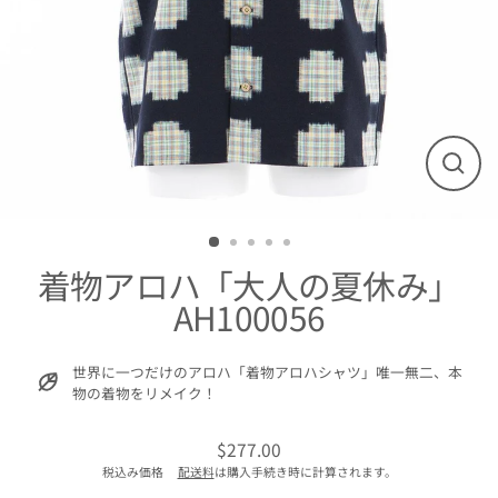
閉
じ
る
着物アロハ「大人の夏休み」
AH100056
世界に一つだけのアロハ「着物アロハシャツ」唯一無二、本
物の着物をリメイク！
$277.00
通
税込み価格
配送料
は購入手続き時に計算されます。
常