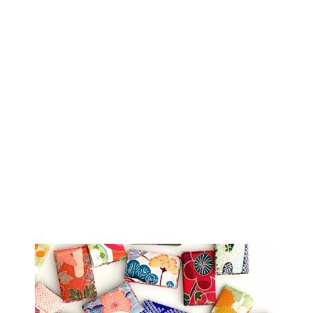
Sold Out
着物アロハ「大人
の夏休み」
AH100056
$277.00