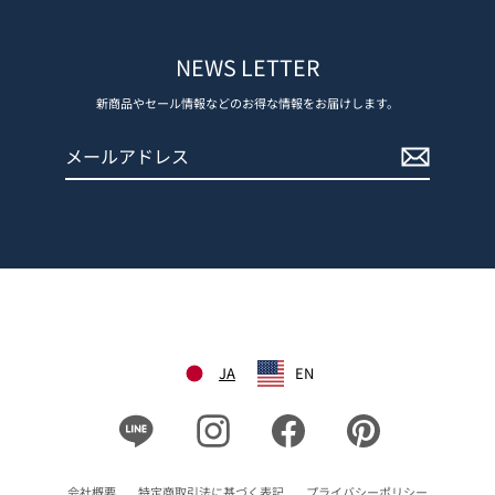
NEWS LETTER
新商品やセール情報などのお得な情報をお届けします。
メ
登
ー
録
ル
す
ア
る
ド
レ
ス
JA
EN
Line
Instagram
Facebook
Pinterest
会社概要
特定商取引法に基づく表記
プライバシーポリシー