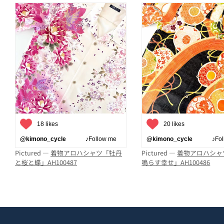
18 likes
20 likes
@kimono_cycle
♪Follow me
@kimono_cycle
♪Follo
Pictured —
着物アロハシャツ「牡丹
Pictured —
着物アロハシャ
と桜と蝶」AH100487
鳴らす幸せ」AH100486