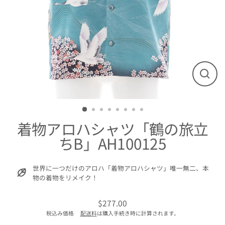
閉
じ
る
着物アロハシャツ「鶴の旅立
ちB」AH100125
世界に一つだけのアロハ「着物アロハシャツ」唯一無二、本
物の着物をリメイク！
$277.00
通
税込み価格
配送料
は購入手続き時に計算されます。
常