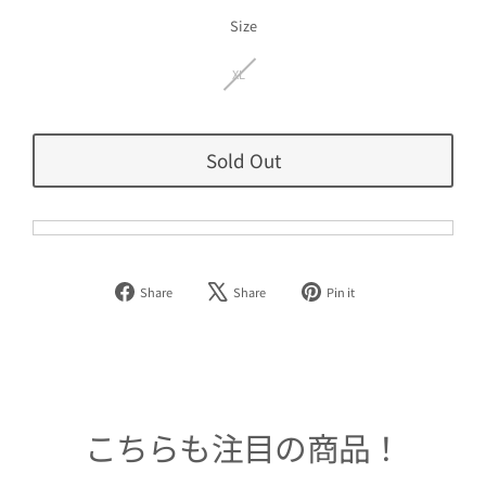
価
格
Size
XL
Sold Out
Facebook
Tweet
Pinterest
Share
Share
Pin it
で
on
で
シ
X
ピ
ェ
ン
ア
す
す
る
る
こちらも注目の商品！