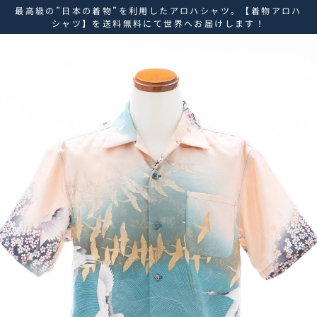
ス
最高級の”日本の着物”を利用したアロハシャツ。【着物アロハ
キ
シャツ】を送料無料にて世界へお届けします！
ッ
プ
し
て
コ
ン
テ
ン
ツ
に
移
動
す
る