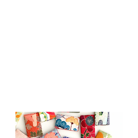
Sold Out
着物アロハシャツ
「鶴の旅立ちB」
AH100125
$277.00