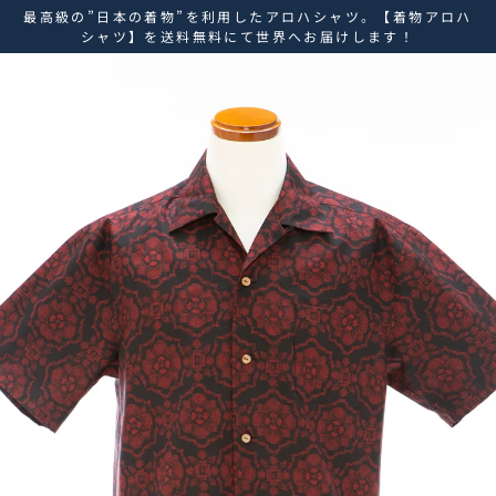
ス
最高級の”日本の着物”を利用したアロハシャツ。【着物アロハ
キ
シャツ】を送料無料にて世界へお届けします！
ッ
プ
し
て
コ
ン
テ
ン
ツ
に
移
動
す
る