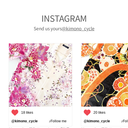
INSTAGRAM
Send us yours
@kimono_cycle
18 likes
20 likes
@kimono_cycle
♪Follow me
@kimono_cycle
♪Follo