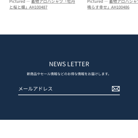
Pictured —
着物アロハシャツ「牡丹
Pictured —
着物アロハシャ
と桜と蝶」AH100487
鳴らす幸せ」AH100486
NEWS LETTER
新商品やセール情報などのお得な情報をお届けします。
メ
登
ー
録
ル
す
ア
る
ド
レ
ス