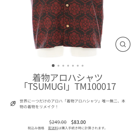
閉
じ
る
着物アロハシャツ
「TSUMUGI」TM100017
世界に一つだけのアロハ「着物アロハシャツ」唯一無二、本
物の着物をリメイク！
$249.00
$83.00
通
販
税込み価格
配送料
は購入手続き時に計算されます。
常
売