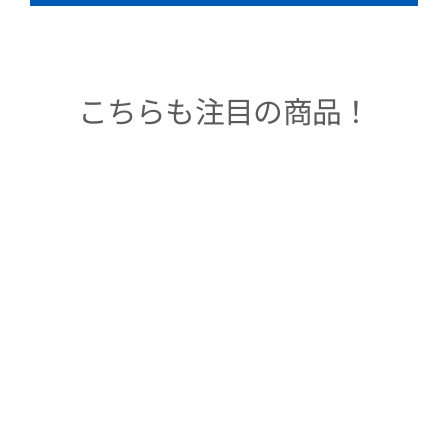
こちらも注目の商品！
Sold Out
着物アロハシャツ
「TSUMUGI」
TM100017
通
販
$249.00
$83.00
常
売