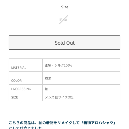
価
価
格
格
Size
旧XXL
Sold Out
正絹・シルク100%
MATERIAL
RED
COLOR
PROCESSING
紬
SIZE
メンズ 旧サイズ XXL
こちらの商品は、紬の着物をリメイクして「着物アロハシャツ」
として仕立てました。