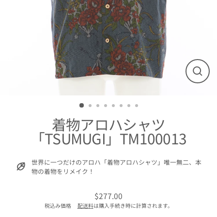
閉
じ
る
着物アロハシャツ
「TSUMUGI」TM100013
世界に一つだけのアロハ「着物アロハシャツ」唯一無二、本
物の着物をリメイク！
$277.00
通
税込み価格
配送料
は購入手続き時に計算されます。
常