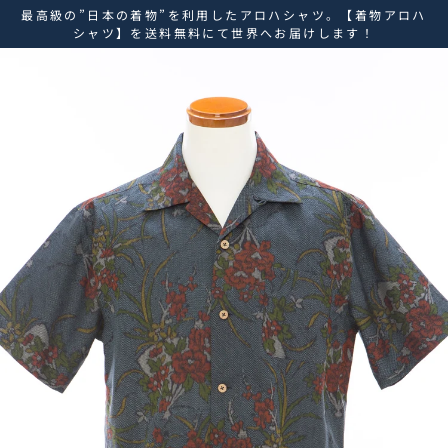
ス
最高級の”日本の着物”を利用したアロハシャツ。【着物アロハ
キ
シャツ】を送料無料にて世界へお届けします！
ッ
プ
し
て
コ
ン
テ
ン
ツ
に
移
動
す
る