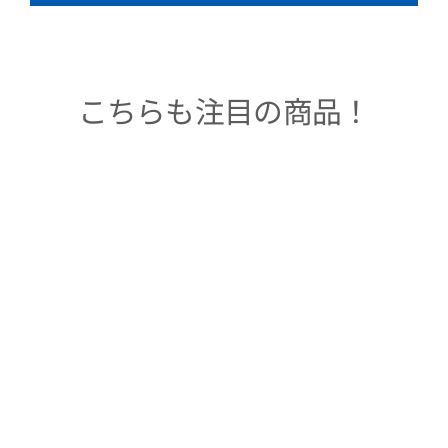
こちらも注目の商品！
Sold Out
着物アロハシャツ
「TSUMUGI」
TM100013
$277.00