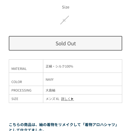
価
格
Size
XL
Sold Out
正絹・シルク100%
MATERIAL
NAVY
COLOR
PROCESSING
大島紬
SIZE
メンズ XL
詳しく▶︎
こちらの商品は、紬の着物をリメイクして「着物アロハシャツ」
として仕立てました。