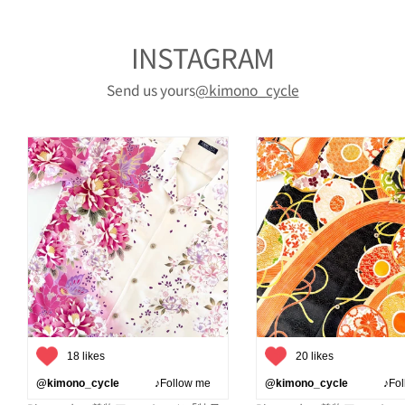
INSTAGRAM
Send us yours
@kimono_cycle
18 likes
20 likes
@kimono_cycle
♪Follow me
@kimono_cycle
♪Follo