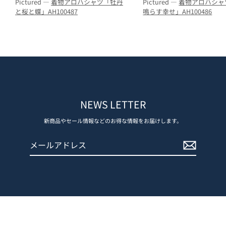
Pictured —
着物アロハシャツ「牡丹
Pictured —
着物アロハシャ
と桜と蝶」AH100487
鳴らす幸せ」AH100486
NEWS LETTER
新商品やセール情報などのお得な情報をお届けします。
メ
登
ー
録
ル
す
ア
る
ド
レ
ス