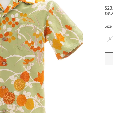
$23
通
税込
常
価
Size
格
L