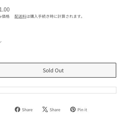
1.00
み価格
配送料
は購入手続き時に計算されます。
Sold Out
Facebook
Tweet
Pinterest
Share
Share
Pin it
で
on
で
シ
X
ピ
ェ
ン
ア
す