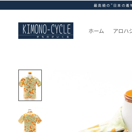
ス
最高級の”日本の着
キ
ッ
プ
し
ホーム
アロハ
て
コ
ン
テ
ン
ツ
に
移
動
す
る