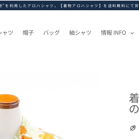
物”を利用したアロハシャツ。【着物アロハシャツ】を送料無料にて
シャツ
帽子
バッグ
紬シャツ
情報 INFO
の