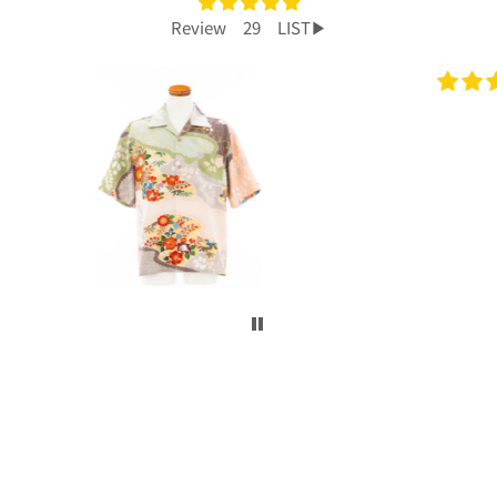
Review 29 LIST▶︎
プレゼントで買いました！
今回、主人へのプレゼントで購入させて頂き
ました。
着物から作られたアロハシャツで、特別感も
あり主人もとても喜んでくれて大満足です！
柄や色合いもとても良く、着心地も良かった
です。
身長は低い方ですが幅や丈もぴったりで良か
ったです！
こんなに喜んでくれるなら、毎年のプレゼン
トにしてコレクションを増やしていくのも楽
しいかなと思いました。
ぜひまた購入したいです！本当にありがとう
ございました！