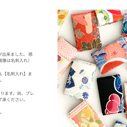
！
事が出来ました。 感
画像は名刺入れ）
ル【名刺入れ】ま
。
ります。尚、プレ
了承ください。
た。