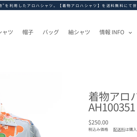
物”を利用したアロハシャツ。【着物アロハシャツ】を送料無料にて
シャツ
帽子
バッグ
紬シャツ
情報 INFO
着物アロ
AH100351
$250.00
通
税込み価格
配送料
は購入
常