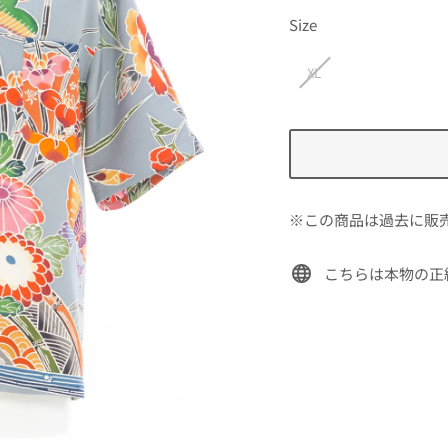
価
Size
格
XL
※この商品は過去に販
こちらは本物の正