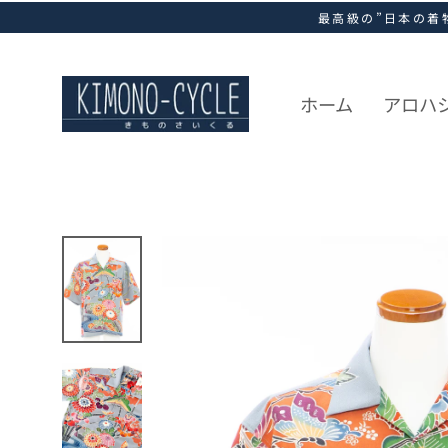
ス
最高級の”日本の着
キ
ッ
プ
し
ホーム
アロハ
て
コ
ン
テ
ン
ツ
に
移
動
す
る