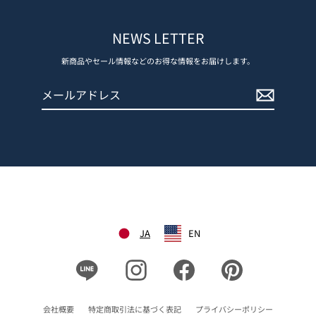
NEWS LETTER
新商品やセール情報などのお得な情報をお届けします。
メ
登
ー
録
ル
す
ア
る
ド
レ
ス
JA
EN
Line
Instagram
Facebook
Pinterest
会社概要
特定商取引法に基づく表記
プライバシーポリシー