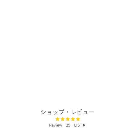
着物アロハシャツ
「流れゆく桜B」
AH100300
$250.00
ショップ・レビュー
Review 29 LIST▶︎