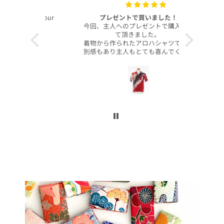
with your
プレゼントで買いました！
いつも
今回、主人へのプレゼントで購入させ
昨年より継
て頂きました。
客様より、
着物から作られたアロハシャツで、特
したのでご
別感もあり主人もとても喜んでくれて
本当に沢山
大満足です！
お買い上げ
柄や色合いもとても良く、着心地も良
かったです。
この写真を
身長は低い方ですが幅や丈もぴったり
で良かったです！
今後とも
こんなに喜んでくれるなら、毎年のプ
レゼントにしてコレクションを増やし
ていくのも楽しいかなと思いました。
ぜひまた購入したいです！本当にあり
がとうございました！