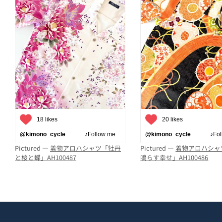
18 likes
20 likes
@kimono_cycle
♪Follow me
@kimono_cycle
♪Follo
Pictured —
着物アロハシャツ「牡丹
Pictured —
着物アロハシャ
と桜と蝶」AH100487
鳴らす幸せ」AH100486