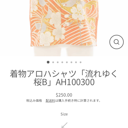
閉
じ
る
着物アロハシャツ「流れゆく
桜B」AH100300
$250.00
通
税込み価格
配送料
は購入手続き時に計算されます。
常
価
格
Size
XL