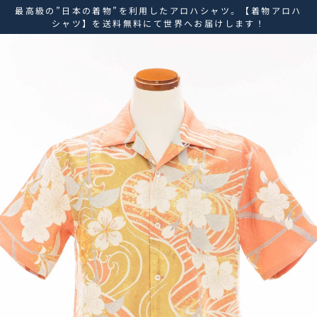
ス
最高級の”日本の着物”を利用したアロハシャツ。【着物アロハ
キ
シャツ】を送料無料にて世界へお届けします！
ッ
プ
し
て
コ
ン
テ
ン
ツ
に
移
動
す
る