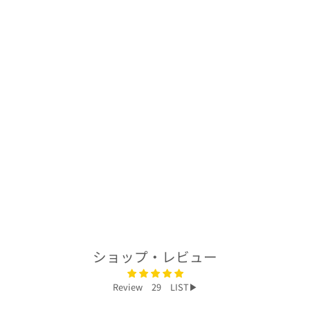
着物アロハシャツ
「植物の物語B」
AH100232
$278.00
ショップ・レビュー
Review 29 LIST▶︎