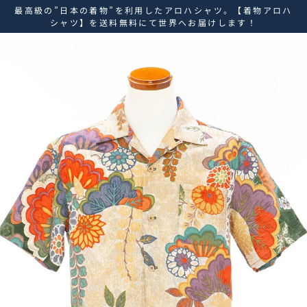
ス
最高級の”日本の着物”を利用したアロハシャツ。【着物アロハ
キ
シャツ】を送料無料にて世界へお届けします！
ッ
プ
し
て
コ
ン
テ
ン
ツ
に
移
動
す
る