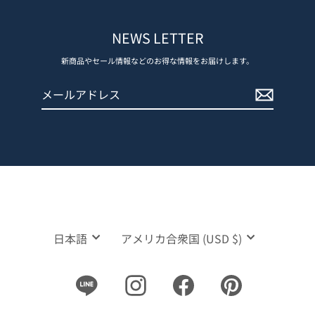
NEWS LETTER
新商品やセール情報などのお得な情報をお届けします。
メ
登
ー
録
ル
す
ア
る
ド
レ
ス
言
通
日本語
アメリカ合衆国 (USD $)
語
貨
Line
Instagram
Facebook
Pinterest