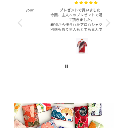
with your
プレゼントで買いました！
いつも
今回、主人へのプレゼントで購入させ
昨年より継
て頂きました。
客様より、
着物から作られたアロハシャツで、特
したのでご
別感もあり主人もとても喜んでくれて
本当に沢山
大満足です！
お買い上げ
柄や色合いもとても良く、着心地も良
かったです。
この写真を
身長は低い方ですが幅や丈もぴったり
で良かったです！
今後とも
こんなに喜んでくれるなら、毎年のプ
レゼントにしてコレクションを増やし
ていくのも楽しいかなと思いました。
ぜひまた購入したいです！本当にあり
がとうございました！