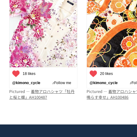
18 likes
20 likes
@kimono_cycle
♪Follow me
@kimono_cycle
♪Follo
Pictured —
着物アロハシャツ「牡丹
Pictured —
着物アロハシャ
と桜と蝶」AH100487
鳴らす幸せ」AH100486