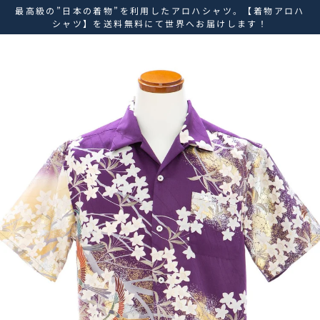
ス
最高級の”日本の着物”を利用したアロハシャツ。【着物アロハ
キ
シャツ】を送料無料にて世界へお届けします！
ッ
プ
し
て
コ
ン
テ
ン
ツ
に
移
動
す
る