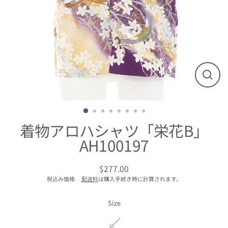
閉
じ
る
着物アロハシャツ「栄花B」
AH100197
$277.00
通
税込み価格
配送料
は購入手続き時に計算されます。
常
価
格
Size
XL