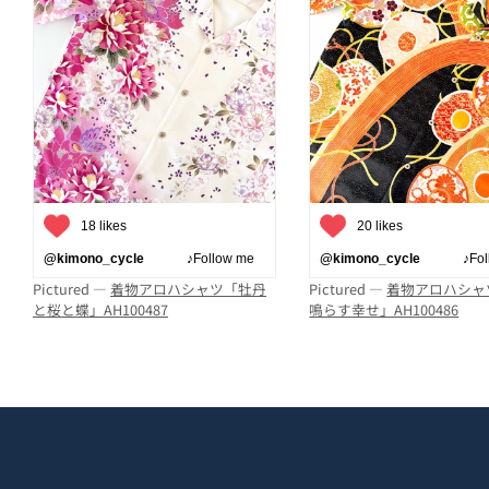
18 likes
20 likes
@kimono_cycle
♪Follow me
@kimono_cycle
♪Follo
Pictured —
着物アロハシャツ「牡丹
Pictured —
着物アロハシャ
と桜と蝶」AH100487
鳴らす幸せ」AH100486