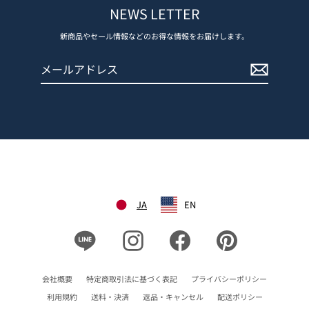
NEWS LETTER
新商品やセール情報などのお得な情報をお届けします。
メ
登
ー
録
ル
す
ア
る
ド
レ
ス
JA
EN
Line
Instagram
Facebook
Pinterest
会社概要
特定商取引法に基づく表記
プライバシーポリシー
利用規約
送料・決済
返品・キャンセル
配送ポリシー