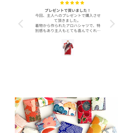
with your
プレゼントで買いました！
いつも
今回、主人へのプレゼントで購入させ
昨年より継
て頂きました。
客様より、
着物から作られたアロハシャツで、特
したのでご
別感もあり主人もとても喜んでくれて
本当に沢山
大満足です！
お買い上げ
柄や色合いもとても良く、着心地も良
かったです。
この写真を
身長は低い方ですが幅や丈もぴったり
で良かったです！
今後とも
こんなに喜んでくれるなら、毎年のプ
レゼントにしてコレクションを増やし
ていくのも楽しいかなと思いました。
ぜひまた購入したいです！本当にあり
がとうございました！