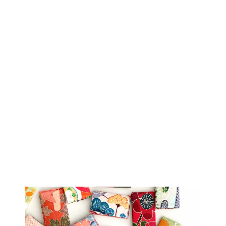
Sold Out
着物アロハシャツ
「オーシャンに広
がる牡丹」
AH100099
$251.00