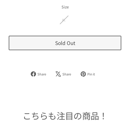
価
格
Size
XL
Sold Out
Facebook
Tweet
Pinterest
Share
Share
Pin it
で
on
で
シ
X
ピ
ェ
ン
ア
す
す
る
る
こちらも注目の商品！