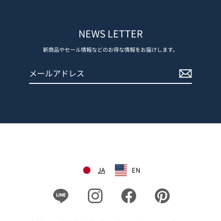
NEWS LETTER
新商品やセール情報などのお得な情報をお届けします。
メ
登
ー
録
ル
す
ア
る
ド
レ
ス
JA
EN
Line
Instagram
Facebook
Pinterest