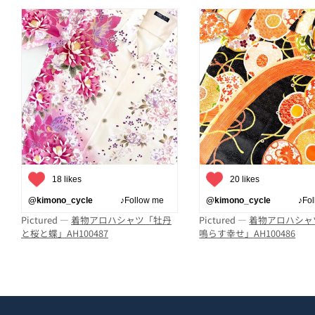
18 likes
20 likes
@kimono_cycle
♪Follow me
@kimono_cycle
♪Follo
Pictured —
着物アロハシャツ「牡丹
Pictured —
着物アロハシャ
と桜と蝶」AH100487
鳴らす幸せ」AH100486