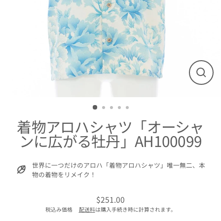
閉
じ
る
着物アロハシャツ「オーシャ
ンに広がる牡丹」AH100099
世界に一つだけのアロハ「着物アロハシャツ」唯一無二、本
物の着物をリメイク！
$251.00
通
税込み価格
配送料
は購入手続き時に計算されます。
常