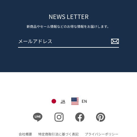
NEWS LETTER
新商品やセール情報などのお得な情報をお届けします。
メ
登
ー
録
ル
す
ア
る
ド
レ
ス
JA
EN
Line
Instagram
Facebook
Pinterest
会社概要
特定商取引法に基づく表記
プライバシーポリシー