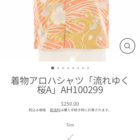
閉
じ
る
着物アロハシャツ「流れゆく
桜A」AH100299
$250.00
通
税込み価格
配送料
は購入手続き時に計算されます。
常
価
格
Size
L