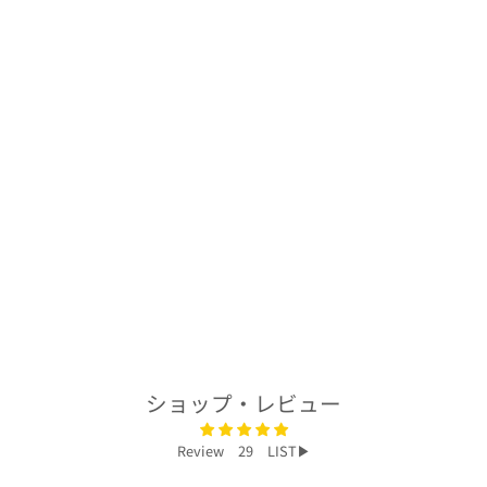
着物アロハシャツ
「流れゆく桜A」
AH100299
$250.00
ショップ・レビュー
Review 29 LIST▶︎