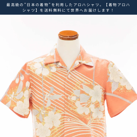
ス
最高級の”日本の着物”を利用したアロハシャツ。【着物アロハ
キ
シャツ】を送料無料にて世界へお届けします！
ッ
プ
し
て
コ
ン
テ
ン
ツ
に
移
動
す
る