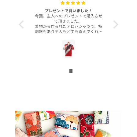
with your
プレゼントで買いました！
いつも
今回、主人へのプレゼントで購入させ
昨年より継
て頂きました。
客様より、
着物から作られたアロハシャツで、特
したのでご
別感もあり主人もとても喜んでくれて
本当に沢山
大満足です！
お買い上げ
柄や色合いもとても良く、着心地も良
かったです。
この写真を
身長は低い方ですが幅や丈もぴったり
で良かったです！
今後とも
こんなに喜んでくれるなら、毎年のプ
レゼントにしてコレクションを増やし
ていくのも楽しいかなと思いました。
ぜひまた購入したいです！本当にあり
がとうございました！