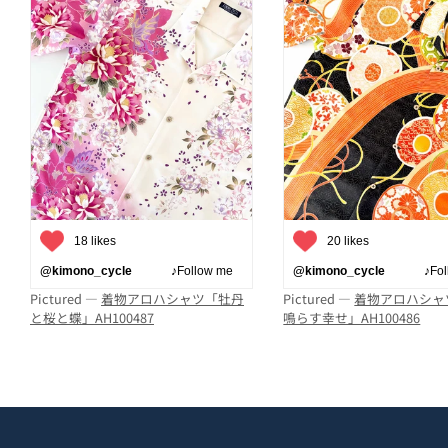
18 likes
20 likes
@kimono_cycle
♪Follow me
@kimono_cycle
♪Follo
Pictured —
着物アロハシャツ「牡丹
Pictured —
着物アロハシャ
と桜と蝶」AH100487
鳴らす幸せ」AH100486