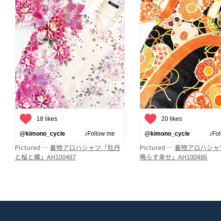
18 likes
20 likes
@kimono_cycle
♪Follow me
@kimono_cycle
♪Follo
Pictured —
着物アロハシャツ「牡丹
Pictured —
着物アロハシャ
と桜と蝶」AH100487
鳴らす幸せ」AH100486