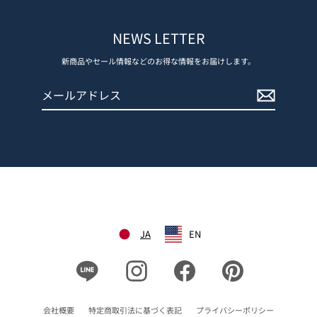
NEWS LETTER
新商品やセール情報などのお得な情報をお届けします。
メ
登
ー
録
ル
す
ア
る
ド
レ
ス
JA
EN
Line
Instagram
Facebook
Pinterest
会社概要
特定商取引法に基づく表記
プライバシーポリシー