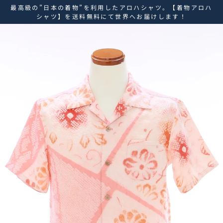
ス
最高級の”日本の着物”を利用したアロハシャツ。【着物アロハ
キ
シャツ】を送料無料にて世界へお届けします！
ッ
プ
し
て
コ
ン
テ
ン
ツ
に
移
動
す
る