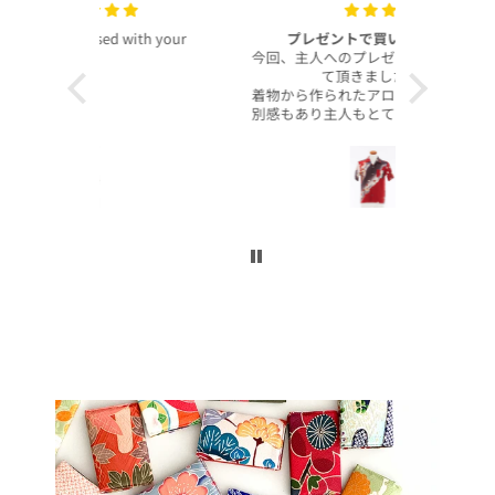
with your
プレゼントで買いました！
いつも
今回、主人へのプレゼントで購入させ
昨年より継
て頂きました。
客様より、
着物から作られたアロハシャツで、特
したのでご
別感もあり主人もとても喜んでくれて
本当に沢山
大満足です！
お買い上げ
柄や色合いもとても良く、着心地も良
かったです。
この写真を
身長は低い方ですが幅や丈もぴったり
で良かったです！
今後とも
こんなに喜んでくれるなら、毎年のプ
レゼントにしてコレクションを増やし
ていくのも楽しいかなと思いました。
ぜひまた購入したいです！本当にあり
がとうございました！