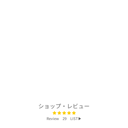
着物アロハシャツ
「優しく咲く花々
A」AH100283
$232.00
ショップ・レビュー
Review 29 LIST▶︎