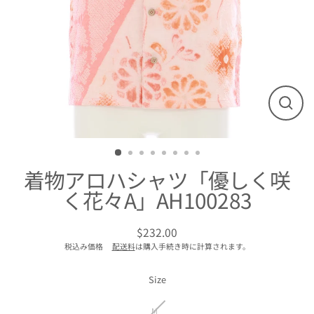
閉
じ
る
着物アロハシャツ「優しく咲
く花々A」AH100283
$232.00
通
税込み価格
配送料
は購入手続き時に計算されます。
常
価
格
Size
M