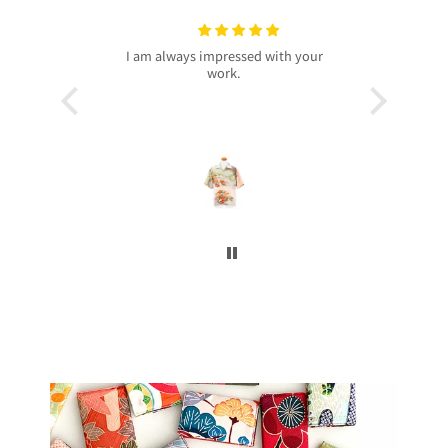
with your
プレゼントで買いました！
いつも
今回、主人へのプレゼントで購入させ
昨年より継
て頂きました。
客様より、
着物から作られたアロハシャツで、特
したのでご
別感もあり主人もとても喜んでくれて
本当に沢山
大満足です！
お買い上げ
柄や色合いもとても良く、着心地も良
かったです。
この写真を
身長は低い方ですが幅や丈もぴったり
で良かったです！
今後とも
こんなに喜んでくれるなら、毎年のプ
レゼントにしてコレクションを増やし
ていくのも楽しいかなと思いました。
ぜひまた購入したいです！本当にあり
がとうございました！