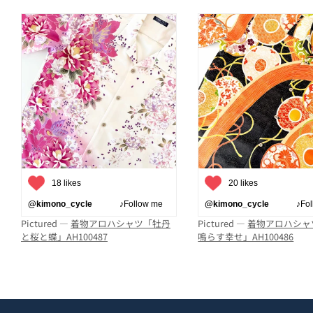
18 likes
20 likes
@kimono_cycle
♪Follow me
@kimono_cycle
♪Follo
Pictured —
着物アロハシャツ「牡丹
Pictured —
着物アロハシャ
と桜と蝶」AH100487
鳴らす幸せ」AH100486