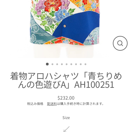
閉
じ
る
着物アロハシャツ「青ちりめ
んの色遊びA」AH100251
$232.00
通
税込み価格
配送料
は購入手続き時に計算されます。
常
価
格
Size
XL