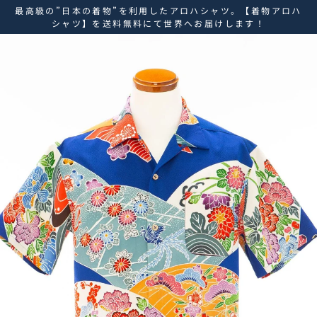
ス
最高級の”日本の着物”を利用したアロハシャツ。【着物アロハ
キ
シャツ】を送料無料にて世界へお届けします！
ッ
プ
し
て
コ
ン
テ
ン
ツ
に
移
動
す
る