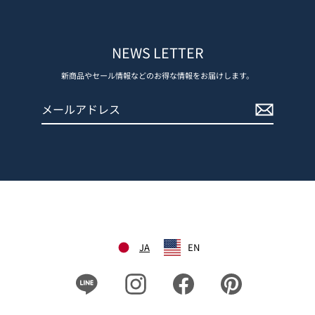
NEWS LETTER
新商品やセール情報などのお得な情報をお届けします。
メ
登
ー
録
ル
す
ア
る
ド
レ
ス
JA
EN
Line
Instagram
Facebook
Pinterest