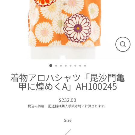
閉
じ
る
着物アロハシャツ「毘沙門亀
甲に煌めくA」AH100245
$232.00
通
税込み価格
配送料
は購入手続き時に計算されます。
常
価
格
Size
L