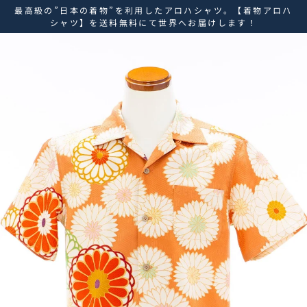
ス
最高級の”日本の着物”を利用したアロハシャツ。【着物アロハ
キ
シャツ】を送料無料にて世界へお届けします！
ッ
プ
し
て
コ
ン
テ
ン
ツ
に
移
動
す
る