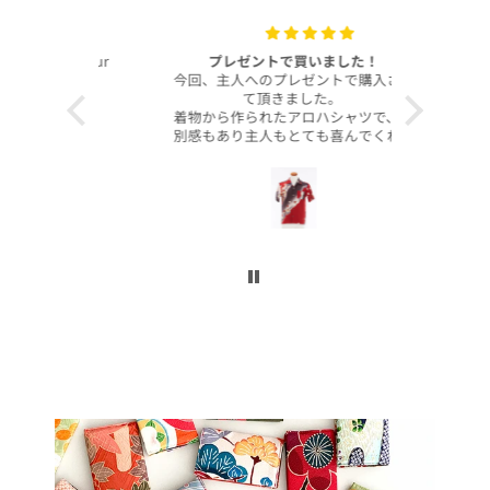
with your
プレゼントで買いました！
いつも
今回、主人へのプレゼントで購入させ
昨年より継
て頂きました。
客様より、
着物から作られたアロハシャツで、特
したのでご
別感もあり主人もとても喜んでくれて
本当に沢山
大満足です！
お買い上げ
柄や色合いもとても良く、着心地も良
かったです。
この写真を
身長は低い方ですが幅や丈もぴったり
で良かったです！
今後とも
こんなに喜んでくれるなら、毎年のプ
レゼントにしてコレクションを増やし
ていくのも楽しいかなと思いました。
ぜひまた購入したいです！本当にあり
がとうございました！