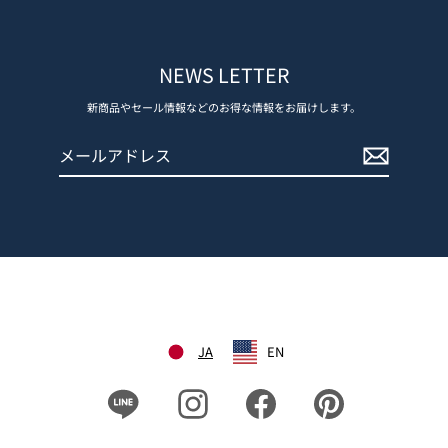
NEWS LETTER
新商品やセール情報などのお得な情報をお届けします。
メ
登
ー
録
ル
す
ア
る
ド
レ
ス
JA
EN
Line
Instagram
Facebook
Pinterest