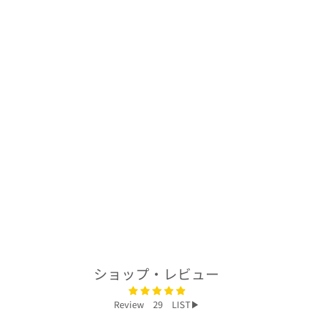
着物アロハシャツ
「毘沙門亀甲に煌
めくA」
AH100245
$232.00
ショップ・レビュー
Review 29 LIST▶︎