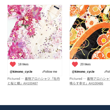
18 likes
20 likes
@kimono_cycle
♪Follow me
@kimono_cycle
♪Follo
Pictured —
着物アロハシャツ「牡丹
Pictured —
着物アロハシャ
と桜と蝶」AH100487
鳴らす幸せ」AH100486