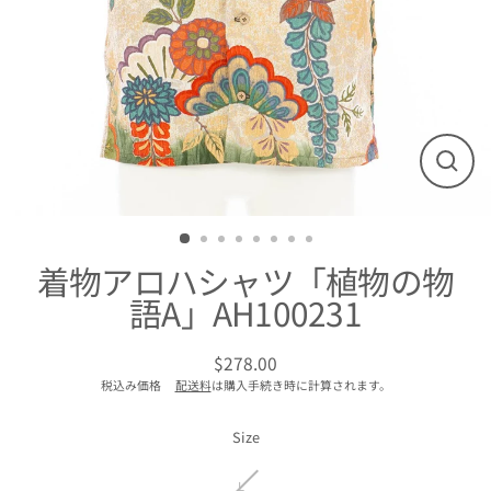
閉
じ
る
着物アロハシャツ「植物の物
語A」AH100231
$278.00
通
税込み価格
配送料
は購入手続き時に計算されます。
常
価
格
Size
L