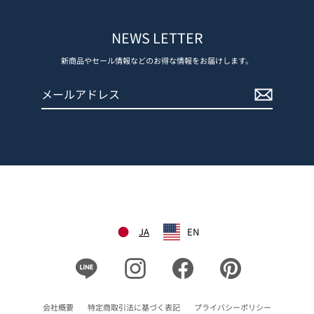
NEWS LETTER
新商品やセール情報などのお得な情報をお届けします。
メ
登
ー
録
ル
す
ア
る
ド
レ
ス
JA
EN
Line
Instagram
Facebook
Pinterest
会社概要
特定商取引法に基づく表記
プライバシーポリシー