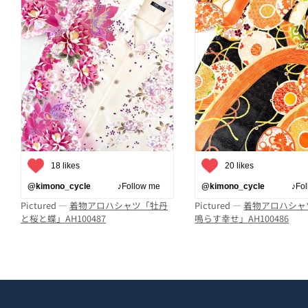
18 likes
20 likes
@kimono_cycle
♪Follow me
@kimono_cycle
♪Follo
Pictured —
着物アロハシャツ「牡丹
Pictured —
着物アロハシャ
と桜と蝶」AH100487
鳴らす幸せ」AH100486