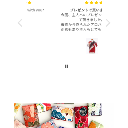
with your
プレゼントで買いました！
いつも
今回、主人へのプレゼントで購入させ
昨年より継
て頂きました。
客様より、
着物から作られたアロハシャツで、特
したのでご
別感もあり主人もとても喜んでくれて
本当に沢山
大満足です！
お買い上げ
柄や色合いもとても良く、着心地も良
かったです。
この写真を
身長は低い方ですが幅や丈もぴったり
で良かったです！
今後とも
こんなに喜んでくれるなら、毎年のプ
レゼントにしてコレクションを増やし
ていくのも楽しいかなと思いました。
ぜひまた購入したいです！本当にあり
がとうございました！