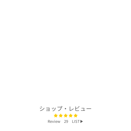
着物アロハシャツ
「植物の物語A」
AH100231
$278.00
ショップ・レビュー
Review 29 LIST▶︎