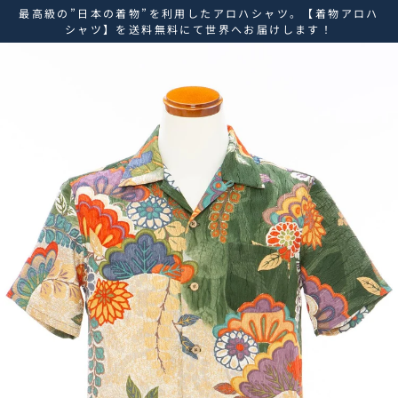
ス
最高級の”日本の着物”を利用したアロハシャツ。【着物アロハ
キ
シャツ】を送料無料にて世界へお届けします！
ッ
プ
し
て
コ
ン
テ
ン
ツ
に
移
動
す
る