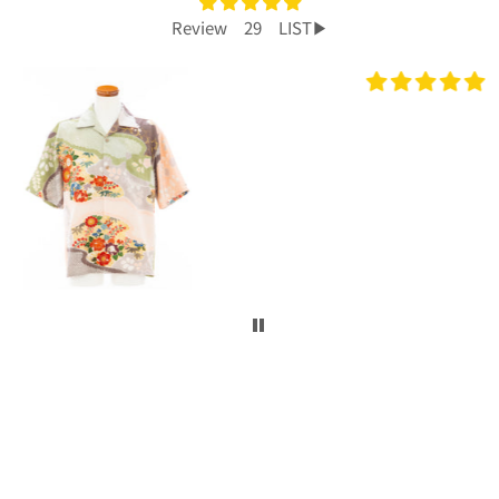
Review 29 LIST▶︎
プレゼントで買いました！
今回、主人へのプレゼントで購入させて頂き
ました。
着物から作られたアロハシャツで、特別感も
あり主人もとても喜んでくれて大満足です！
柄や色合いもとても良く、着心地も良かった
です。
身長は低い方ですが幅や丈もぴったりで良か
ったです！
こんなに喜んでくれるなら、毎年のプレゼン
トにしてコレクションを増やしていくのも楽
しいかなと思いました。
ぜひまた購入したいです！本当にありがとう
ございました！