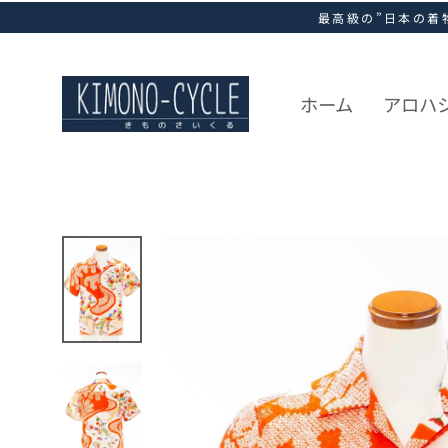
ス
最高級の”日本の着
キ
ッ
プ
し
ホーム
アロハ
て
コ
ン
テ
ン
ツ
に
移
動
す
る