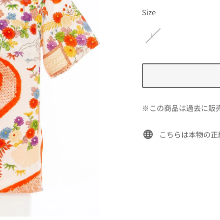
価
Size
格
L
※この商品は過去に販
こちらは本物の正