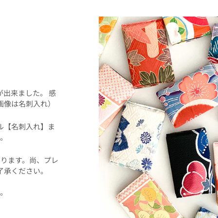
！
事が出来ました。 感
画像は名刺入れ）
ル【名刺入れ】ま
。
ります。尚、プレ
了承ください。
た。