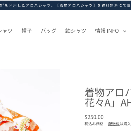
物”を利用したアロハシャツ。【着物アロハシャツ】を送料無料にて
シャツ
帽子
バッグ
紬シャツ
情報 INFO
着物アロ
花々A」AH
$250.00
通
税込み価格
配送料
は購入
常